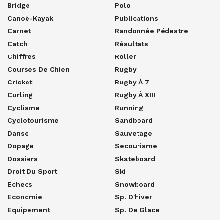
Bridge
Polo
Canoë-Kayak
Publications
Carnet
Randonnée Pédestre
Catch
Résultats
Chiffres
Roller
Courses De Chien
Rugby
Cricket
Rugby À 7
Curling
Rugby À XIII
Cyclisme
Running
Cyclotourisme
Sandboard
Danse
Sauvetage
Dopage
Secourisme
Dossiers
Skateboard
Droit Du Sport
Ski
Echecs
Snowboard
Economie
Sp. D'hiver
Equipement
Sp. De Glace