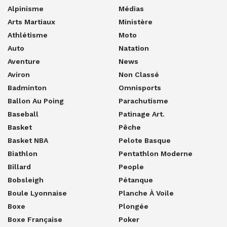
Alpinisme
Médias
Arts Martiaux
Ministère
Athlétisme
Moto
Auto
Natation
Aventure
News
Aviron
Non Classé
Badminton
Omnisports
Ballon Au Poing
Parachutisme
Baseball
Patinage Art.
Basket
Pêche
Basket NBA
Pelote Basque
Biathlon
Pentathlon Moderne
Billard
People
Bobsleigh
Pétanque
Boule Lyonnaise
Planche À Voile
Boxe
Plongée
Boxe Française
Poker