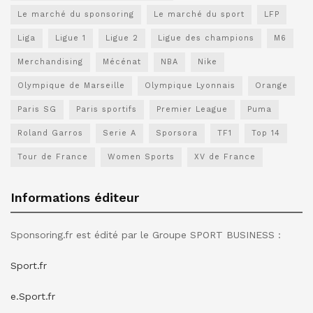
Le marché du sponsoring
Le marché du sport
LFP
Liga
Ligue 1
Ligue 2
Ligue des champions
M6
Merchandising
Mécénat
NBA
Nike
Olympique de Marseille
Olympique Lyonnais
Orange
Paris SG
Paris sportifs
Premier League
Puma
Roland Garros
Serie A
Sporsora
TF1
Top 14
Tour de France
Women Sports
XV de France
Informations éditeur
Sponsoring.fr est édité par le Groupe SPORT BUSINESS :
Sport.fr
e.Sport.fr