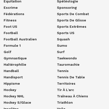
Equitation
Spéléologie
Escrime
Sponsoring
Fédérations
Sports De Combat
Fitness
Sports De Glisse
Foot US
Sports Extrêmes
Football
Sports US
Football Australien
Squash
Formule 1
Sumo
Golf
Surf
Gymnastique
Taekwondo
Haltérophilie
Tauromachie
Handball
Tennis
Handisport
Tennis De Table
Hippisme
Territoires
Hockey
Tir À L'arc
Hockey NHL
Traîneau À Chiens
Hockey S/glace
Triathlon
Insolites
Voile