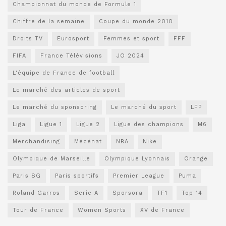
Championnat du monde de Formule 1
Chiffre de la semaine
Coupe du monde 2010
Droits TV
Eurosport
Femmes et sport
FFF
FIFA
France Télévisions
JO 2024
L'équipe de France de football
Le marché des articles de sport
Le marché du sponsoring
Le marché du sport
LFP
Liga
Ligue 1
Ligue 2
Ligue des champions
M6
Merchandising
Mécénat
NBA
Nike
Olympique de Marseille
Olympique Lyonnais
Orange
Paris SG
Paris sportifs
Premier League
Puma
Roland Garros
Serie A
Sporsora
TF1
Top 14
Tour de France
Women Sports
XV de France