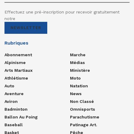
Effectuez une pré-inscription pour recevoir gratuitement
notre
NEWSLETTER
Rubriques
Abonnement
Marche
Alpinisme
Médias
Arts Martiaux
Ministère
Athlétisme
Moto
Auto
Natation
Aventure
News
Aviron
Non Classé
Badminton
Omnisports
Ballon Au Poing
Parachutisme
Baseball
Patinage Art.
Basket
Pêche