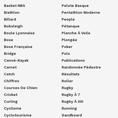
Basket NBA
Pelote Basque
Biathlon
Pentathlon Moderne
Billard
People
Bobsleigh
Pétanque
Boule Lyonnaise
Planche À Voile
Boxe
Plongée
Boxe Française
Poker
Bridge
Polo
Canoë-Kayak
Publications
Carnet
Randonnée Pédestre
Catch
Résultats
Chiffres
Roller
Courses De Chien
Rugby
Cricket
Rugby À 7
Curling
Rugby À XIII
Cyclisme
Running
Cyclotourisme
Sandboard