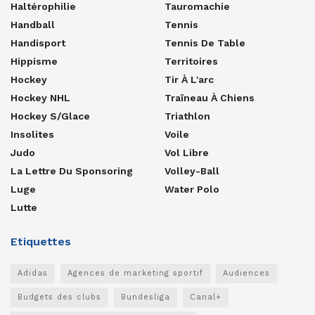
Haltérophilie
Tauromachie
Handball
Tennis
Handisport
Tennis De Table
Hippisme
Territoires
Hockey
Tir À L'arc
Hockey NHL
Traîneau À Chiens
Hockey S/glace
Triathlon
Insolites
Voile
Judo
Vol Libre
La Lettre Du Sponsoring
Volley-Ball
Luge
Water Polo
Lutte
Etiquettes
Adidas
Agences de marketing sportif
Audiences
Budgets des clubs
Bundesliga
Canal+