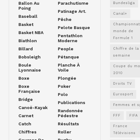
Ballon Au
Parachutisme
Bundesliga
Poing
Patinage Art.
Canal+
Baseball
Pêche
Basket
Championnat
Pelote Basque
monde de
Basket NBA
Pentathlon
Formule 1
Biathlon
Moderne
Billard
People
Chiffre de la
semaine
Bobsleigh
Pétanque
Boule
Planche À
Coupe du m
Lyonnaise
Voile
2010
Boxe
Plongée
Droits TV
Boxe
Poker
Française
Polo
Eurosport
Bridge
Publications
Femmes et s
Canoë-Kayak
Randonnée
Carnet
Pédestre
FFF
FIFA
Catch
Résultats
France
Chiffres
Roller
Télévisions
Courses De
Rugby