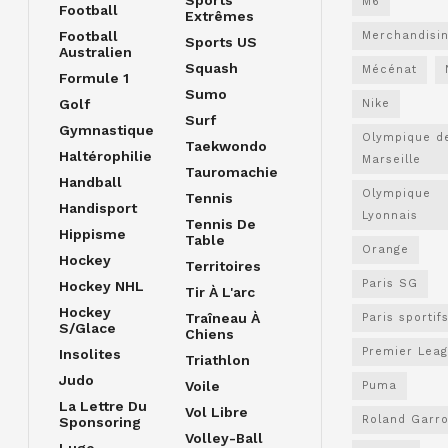
M6
Football
Extrêmes
Football
Merchandisi
Sports US
Australien
Squash
Mécénat
Formule 1
Sumo
Golf
Nike
Surf
Gymnastique
Olympique d
Taekwondo
Haltérophilie
Marseille
Tauromachie
Handball
Olympique
Tennis
Handisport
Lyonnais
Tennis De
Hippisme
Table
Orange
Hockey
Territoires
Paris SG
Hockey NHL
Tir À L'arc
Hockey
Traîneau À
Paris sportif
S/glace
Chiens
Premier Lea
Insolites
Triathlon
Judo
Voile
Puma
La Lettre Du
Vol Libre
Roland Garr
Sponsoring
Volley-Ball
Luge