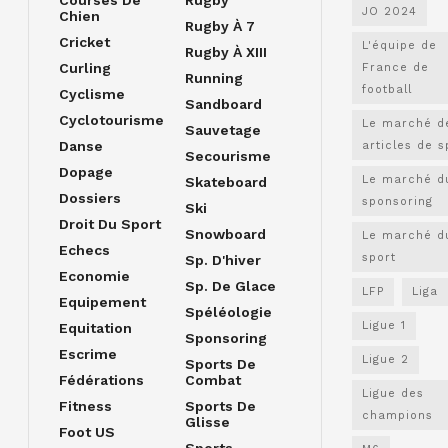
JO 2024
Chien
Rugby À 7
Cricket
L'équipe de
Rugby À XIII
Curling
France de
Running
football
Cyclisme
Sandboard
Cyclotourisme
Le marché d
Sauvetage
Danse
articles de s
Secourisme
Dopage
Le marché d
Skateboard
Dossiers
sponsoring
Ski
Droit Du Sport
Snowboard
Le marché d
Echecs
sport
Sp. D'hiver
Economie
Sp. De Glace
LFP
Liga
Equipement
Spéléologie
Ligue 1
Equitation
Sponsoring
Escrime
Ligue 2
Sports De
Fédérations
Combat
Ligue des
Fitness
Sports De
champions
Glisse
Foot US
Sports