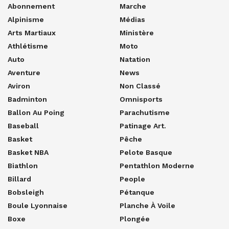
Abonnement
Marche
Alpinisme
Médias
Arts Martiaux
Ministère
Athlétisme
Moto
Auto
Natation
Aventure
News
Aviron
Non Classé
Badminton
Omnisports
Ballon Au Poing
Parachutisme
Baseball
Patinage Art.
Basket
Pêche
Basket NBA
Pelote Basque
Biathlon
Pentathlon Moderne
Billard
People
Bobsleigh
Pétanque
Boule Lyonnaise
Planche À Voile
Boxe
Plongée