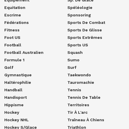
Equipement
Sp. De Glace
Equitation
Spéléologie
Escrime
Sponsoring
Fédérations
Sports De Combat
Fitness
Sports De Glisse
Foot US
Sports Extrêmes
Football
Sports US
Football Australien
Squash
Formule 1
Sumo
Golf
Surf
Gymnastique
Taekwondo
Haltérophilie
Tauromachie
Handball
Tennis
Handisport
Tennis De Table
Hippisme
Territoires
Hockey
Tir À L'arc
Hockey NHL
Traîneau À Chiens
Hockey S/glace
Triathlon