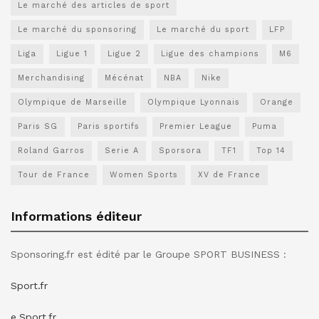
Le marché des articles de sport
Le marché du sponsoring
Le marché du sport
LFP
Liga
Ligue 1
Ligue 2
Ligue des champions
M6
Merchandising
Mécénat
NBA
Nike
Olympique de Marseille
Olympique Lyonnais
Orange
Paris SG
Paris sportifs
Premier League
Puma
Roland Garros
Serie A
Sporsora
TF1
Top 14
Tour de France
Women Sports
XV de France
Informations éditeur
Sponsoring.fr est édité par le Groupe SPORT BUSINESS :
Sport.fr
e.Sport.fr