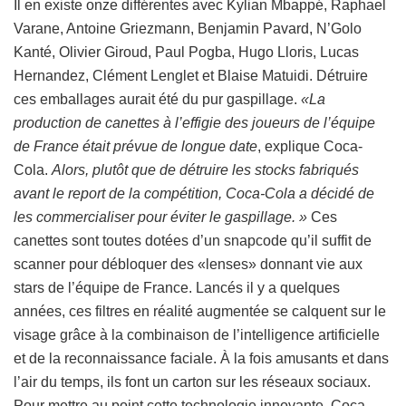
Il en existe onze différentes avec Kylian Mbappé, Raphael
Varane, Antoine Griezmann, Benjamin Pavard, N’Golo
Kanté, Olivier Giroud, Paul Pogba, Hugo Lloris, Lucas
Hernandez, Clément Lenglet et Blaise Matuidi. Détruire
ces emballages aurait été du pur gaspillage.
«La
production de canettes à l’effigie des joueurs de l’équipe
de France était prévue de longue date
, explique Coca-
Cola.
Alors, plutôt que de détruire les stocks fabriqués
avant le report de la compétition, Coca-Cola a décidé de
les commercialiser pour éviter le gaspillage. »
Ces
canettes sont toutes dotées d’un snapcode qu’il suffit de
scanner pour débloquer des «lenses» donnant vie aux
stars de l’équipe de France. Lancés il y a quelques
années, ces filtres en réalité augmentée se calquent sur le
visage grâce à la combinaison de l’intelligence artificielle
et de la reconnaissance faciale. À la fois amusants et dans
l’air du temps, ils font un carton sur les réseaux sociaux.
Pour mettre au point cette technologie innovante, Coca-