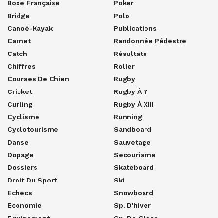
Boxe Française
Poker
Bridge
Polo
Canoë-Kayak
Publications
Carnet
Randonnée Pédestre
Catch
Résultats
Chiffres
Roller
Courses De Chien
Rugby
Cricket
Rugby À 7
Curling
Rugby À XIII
Cyclisme
Running
Cyclotourisme
Sandboard
Danse
Sauvetage
Dopage
Secourisme
Dossiers
Skateboard
Droit Du Sport
Ski
Echecs
Snowboard
Economie
Sp. D'hiver