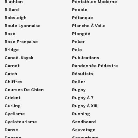
Biathlon
Pentathlon Moderne
Billard
People
Bobsleigh
Pétanque
Boule Lyonnaise
Planche À Voile
Boxe
Plongée
Boxe Française
Poker
Bridge
Polo
Canoë-Kayak
Publications
Carnet
Randonnée Pédestre
Catch
Résultats
Chiffres
Roller
Courses De Chien
Rugby
Cricket
Rugby À 7
Curling
Rugby À XIII
Cyclisme
Running
Cyclotourisme
Sandboard
Danse
Sauvetage
Dopage
Secourisme