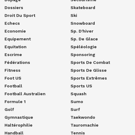
Dossiers
Skateboard
Droit Du Sport
Ski
Echecs
Snowboard
Economie
Sp. D'hiver
Equipement
Sp. De Glace
Equitation
Spéléologie
Escrime
Sponsoring
Fédérations
Sports De Combat
Fitness
Sports De Glisse
Foot US
Sports Extrêmes
Football
Sports US
Football Australien
Squash
Formule 1
Sumo
Golf
Surf
Gymnastique
Taekwondo
Haltérophilie
Tauromachie
Handball
Tennis