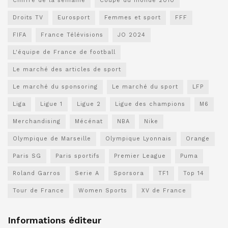
Chiffre de la semaine
Coupe du monde 2010
Droits TV
Eurosport
Femmes et sport
FFF
FIFA
France Télévisions
JO 2024
L'équipe de France de football
Le marché des articles de sport
Le marché du sponsoring
Le marché du sport
LFP
Liga
Ligue 1
Ligue 2
Ligue des champions
M6
Merchandising
Mécénat
NBA
Nike
Olympique de Marseille
Olympique Lyonnais
Orange
Paris SG
Paris sportifs
Premier League
Puma
Roland Garros
Serie A
Sporsora
TF1
Top 14
Tour de France
Women Sports
XV de France
Informations éditeur