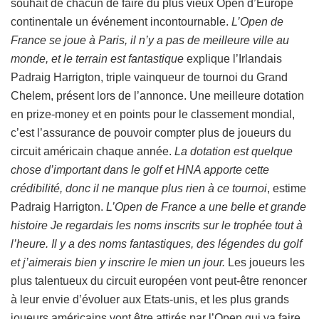
souhait de chacun de faire du plus vieux Open d’Europe
continentale un événement incontournable.
L’Open de
France se joue à Paris, il n’y a pas de meilleure ville au
monde, et le terrain est fantastique
explique l’Irlandais
Padraig Harrigton, triple vainqueur de tournoi du Grand
Chelem, présent lors de l’annonce. Une meilleure dotation
en prize-money et en points pour le classement mondial,
c’est l’assurance de pouvoir compter plus de joueurs du
circuit américain chaque année.
La dotation est quelque
chose d’important dans le golf et HNA apporte cette
crédibilité, donc il ne manque plus rien à ce tournoi
, estime
Padraig Harrigton.
L’Open de France a une belle et grande
histoire Je regardais les noms inscrits sur le trophée tout à
l’heure. Il y a des noms fantastiques, des légendes du golf
et j’aimerais bien y inscrire le mien un jour.
Les joueurs les
plus talentueux du circuit européen vont peut-être renoncer
à leur envie d’évoluer aux Etats-unis, et les plus grands
joueurs américains vont être attirés par l’Open qui va faire