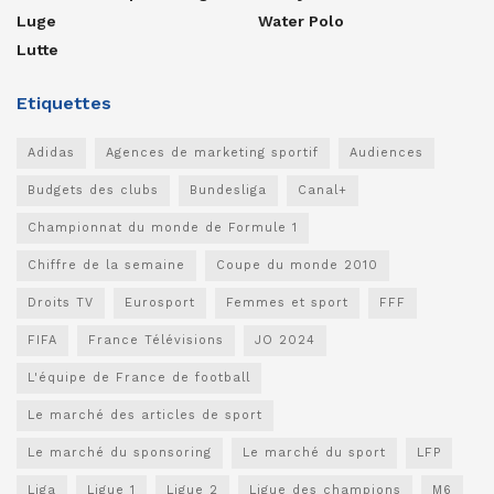
Luge
Water Polo
Lutte
Etiquettes
Adidas
Agences de marketing sportif
Audiences
Budgets des clubs
Bundesliga
Canal+
Championnat du monde de Formule 1
Chiffre de la semaine
Coupe du monde 2010
Droits TV
Eurosport
Femmes et sport
FFF
FIFA
France Télévisions
JO 2024
L'équipe de France de football
Le marché des articles de sport
Le marché du sponsoring
Le marché du sport
LFP
Liga
Ligue 1
Ligue 2
Ligue des champions
M6