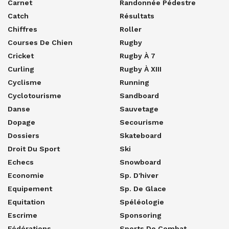
Carnet
Randonnée Pédestre
Catch
Résultats
Chiffres
Roller
Courses De Chien
Rugby
Cricket
Rugby À 7
Curling
Rugby À XIII
Cyclisme
Running
Cyclotourisme
Sandboard
Danse
Sauvetage
Dopage
Secourisme
Dossiers
Skateboard
Droit Du Sport
Ski
Echecs
Snowboard
Economie
Sp. D'hiver
Equipement
Sp. De Glace
Equitation
Spéléologie
Escrime
Sponsoring
Fédérations
Sports De Combat