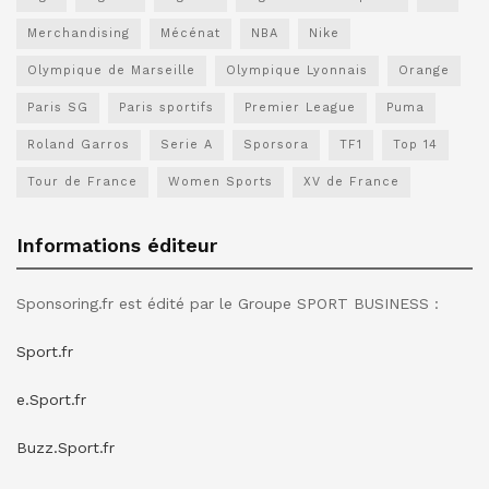
Merchandising
Mécénat
NBA
Nike
Olympique de Marseille
Olympique Lyonnais
Orange
Paris SG
Paris sportifs
Premier League
Puma
Roland Garros
Serie A
Sporsora
TF1
Top 14
Tour de France
Women Sports
XV de France
Informations éditeur
Sponsoring.fr est édité par le Groupe SPORT BUSINESS :
Sport.fr
e.Sport.fr
Buzz.Sport.fr