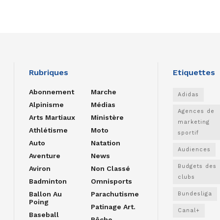
Rubriques
Etiquettes
Abonnement
Marche
Adidas
Alpinisme
Médias
Agences de
Arts Martiaux
Ministère
marketing
Athlétisme
Moto
sportif
Auto
Natation
Audiences
Aventure
News
Budgets des
Aviron
Non Classé
clubs
Badminton
Omnisports
Ballon Au
Parachutisme
Bundesliga
Poing
Patinage Art.
Canal+
Baseball
Pêche