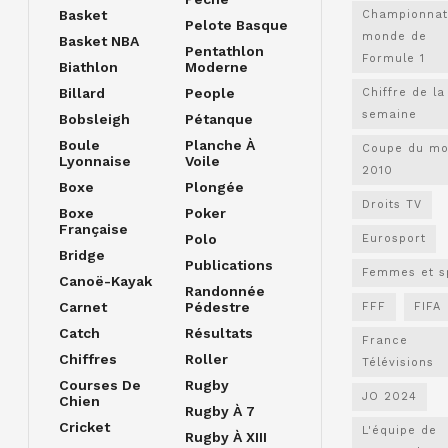
Basket
Championnat
Pelote Basque
monde de
Basket NBA
Pentathlon
Formule 1
Biathlon
Moderne
Billard
People
Chiffre de la
semaine
Bobsleigh
Pétanque
Boule
Planche À
Coupe du m
Lyonnaise
Voile
2010
Boxe
Plongée
Droits TV
Boxe
Poker
Française
Polo
Eurosport
Bridge
Publications
Femmes et s
Canoë-Kayak
Randonnée
Carnet
Pédestre
FFF
FIFA
Catch
Résultats
France
Chiffres
Roller
Télévisions
Courses De
Rugby
JO 2024
Chien
Rugby À 7
Cricket
L'équipe de
Rugby À XIII