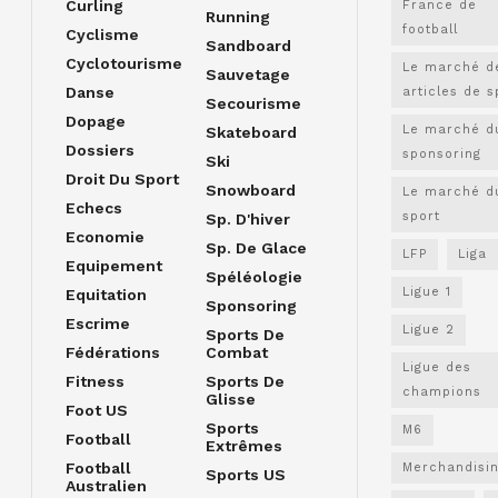
Curling
France de
Running
football
Cyclisme
Sandboard
Cyclotourisme
Le marché d
Sauvetage
Danse
articles de s
Secourisme
Dopage
Le marché d
Skateboard
Dossiers
sponsoring
Ski
Droit Du Sport
Snowboard
Le marché d
Echecs
sport
Sp. D'hiver
Economie
Sp. De Glace
LFP
Liga
Equipement
Spéléologie
Ligue 1
Equitation
Sponsoring
Escrime
Ligue 2
Sports De
Fédérations
Combat
Ligue des
Fitness
Sports De
champions
Glisse
Foot US
Sports
M6
Football
Extrêmes
Football
Merchandisi
Sports US
Australien