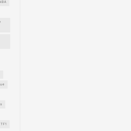
NBA
e
s
gue
os
TF1