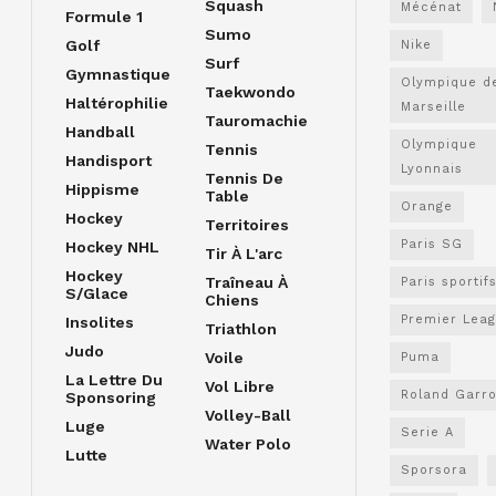
Squash
Mécénat
Formule 1
Sumo
Golf
Nike
Surf
Gymnastique
Olympique d
Taekwondo
Haltérophilie
Marseille
Tauromachie
Handball
Olympique
Tennis
Handisport
Lyonnais
Tennis De
Hippisme
Table
Orange
Hockey
Territoires
Paris SG
Hockey NHL
Tir À L'arc
Hockey
Traîneau À
Paris sportif
S/glace
Chiens
Premier Lea
Insolites
Triathlon
Judo
Voile
Puma
La Lettre Du
Vol Libre
Roland Garr
Sponsoring
Volley-Ball
Luge
Serie A
Water Polo
Lutte
Sporsora