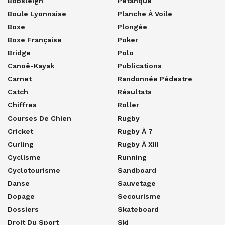
Bobsleigh
Pétanque
Boule Lyonnaise
Planche À Voile
Boxe
Plongée
Boxe Française
Poker
Bridge
Polo
Canoë-Kayak
Publications
Carnet
Randonnée Pédestre
Catch
Résultats
Chiffres
Roller
Courses De Chien
Rugby
Cricket
Rugby À 7
Curling
Rugby À XIII
Cyclisme
Running
Cyclotourisme
Sandboard
Danse
Sauvetage
Dopage
Secourisme
Dossiers
Skateboard
Droit Du Sport
Ski