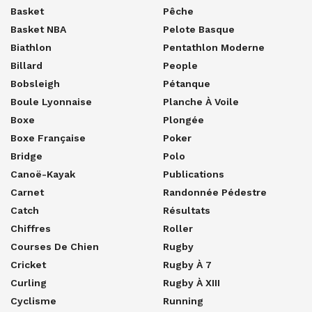
Basket
Pêche
Basket NBA
Pelote Basque
Biathlon
Pentathlon Moderne
Billard
People
Bobsleigh
Pétanque
Boule Lyonnaise
Planche À Voile
Boxe
Plongée
Boxe Française
Poker
Bridge
Polo
Canoë-Kayak
Publications
Carnet
Randonnée Pédestre
Catch
Résultats
Chiffres
Roller
Courses De Chien
Rugby
Cricket
Rugby À 7
Curling
Rugby À XIII
Cyclisme
Running