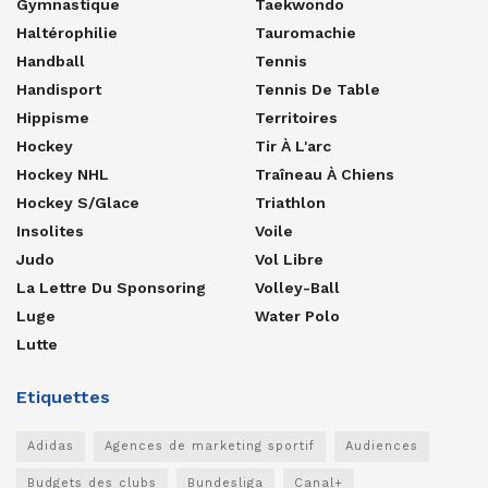
Gymnastique
Taekwondo
Haltérophilie
Tauromachie
Handball
Tennis
Handisport
Tennis De Table
Hippisme
Territoires
Hockey
Tir À L'arc
Hockey NHL
Traîneau À Chiens
Hockey S/glace
Triathlon
Insolites
Voile
Judo
Vol Libre
La Lettre Du Sponsoring
Volley-Ball
Luge
Water Polo
Lutte
Etiquettes
Adidas
Agences de marketing sportif
Audiences
Budgets des clubs
Bundesliga
Canal+