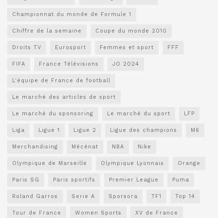
Championnat du monde de Formule 1
Chiffre de la semaine
Coupe du monde 2010
Droits TV
Eurosport
Femmes et sport
FFF
FIFA
France Télévisions
JO 2024
L'équipe de France de football
Le marché des articles de sport
Le marché du sponsoring
Le marché du sport
LFP
Liga
Ligue 1
Ligue 2
Ligue des champions
M6
Merchandising
Mécénat
NBA
Nike
Olympique de Marseille
Olympique Lyonnais
Orange
Paris SG
Paris sportifs
Premier League
Puma
Roland Garros
Serie A
Sporsora
TF1
Top 14
Tour de France
Women Sports
XV de France