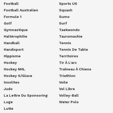
Football
Sports US
Football Australien
Squash
Formule 1
Sumo
Golf
Surf
Gymnastique
Taekwondo
Haltérophilie
Tauromachie
Handball
Tennis
Handisport
Tennis De Table
Hippisme
Territoires
Hockey
Tir À L'arc
Hockey NHL
Traîneau À Chiens
Hockey S/glace
Triathlon
Insolites
Voile
Judo
Vol Libre
La Lettre Du Sponsoring
Volley-Ball
Luge
Water Polo
Lutte