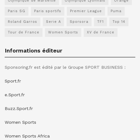
Olympique de Marseille
Olympique Lyonnais
Orange
Paris SG
Paris sportifs
Premier League
Puma
Roland Garros
Serie A
Sporsora
TF1
Top 14
Tour de France
Women Sports
XV de France
Informations éditeur
Sponsoring.fr est édité par le Groupe SPORT BUSINESS :
Sport.fr
e.Sport.fr
Buzz.Sport.fr
Women Sports
Women Sports Africa