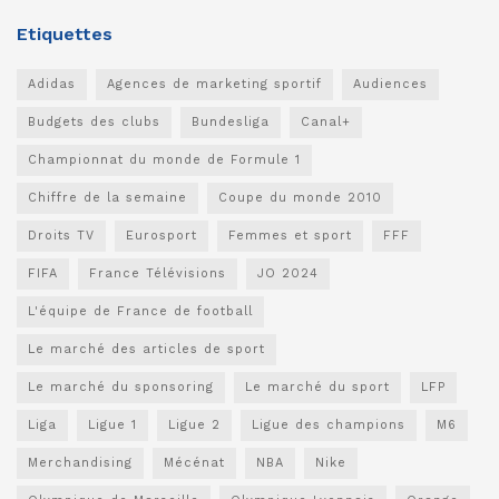
Etiquettes
Adidas
Agences de marketing sportif
Audiences
Budgets des clubs
Bundesliga
Canal+
Championnat du monde de Formule 1
Chiffre de la semaine
Coupe du monde 2010
Droits TV
Eurosport
Femmes et sport
FFF
FIFA
France Télévisions
JO 2024
L'équipe de France de football
Le marché des articles de sport
Le marché du sponsoring
Le marché du sport
LFP
Liga
Ligue 1
Ligue 2
Ligue des champions
M6
Merchandising
Mécénat
NBA
Nike