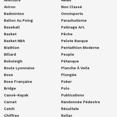
Aviron
Non Classé
Badminton
Omnisports
Ballon Au Poing
Parachutisme
Baseball
Patinage Art.
Basket
Pêche
Basket NBA
Pelote Basque
Biathlon
Pentathlon Moderne
Billard
People
Bobsleigh
Pétanque
Boule Lyonnaise
Planche À Voile
Boxe
Plongée
Boxe Française
Poker
Bridge
Polo
Canoë-Kayak
Publications
Carnet
Randonnée Pédestre
Catch
Résultats
Chiffres
Roller