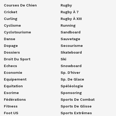
Courses De Chien
Rugby
Cricket
Rugby À 7
Curling
Rugby À XIII
Cyclisme
Running
Cyclotourisme
Sandboard
Danse
Sauvetage
Dopage
Secourisme
Dossiers
Skateboard
Droit Du Sport
Ski
Echecs
Snowboard
Economie
Sp. D'hiver
Equipement
Sp. De Glace
Equitation
Spéléologie
Escrime
Sponsoring
Fédérations
Sports De Combat
Fitness
Sports De Glisse
Foot US
Sports Extrêmes