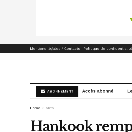
Mentions légales / Contacts
Politique de confidentialit
Accès abonné
L
ABONNEMENT
Home
Auto
Hankook rempl