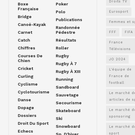
Droits TV
Boxe
Poker
Française
Polo
Eurosport
Bridge
Publications
Femmes et s
Canoë-Kayak
Randonnée
Carnet
Pédestre
FFF
FIFA
Catch
Résultats
France
Chiffres
Roller
Télévisions
Courses De
Rugby
JO 2024
Chien
Rugby À 7
Cricket
L'équipe de
Rugby À XIII
Curling
France de
Running
football
Cyclisme
Sandboard
Cyclotourisme
Le marché d
Sauvetage
Danse
articles de s
Secourisme
Dopage
Le marché d
Skateboard
Dossiers
sponsoring
Ski
Droit Du Sport
Snowboard
Le marché d
Echecs
sport
Sp. D'hiver