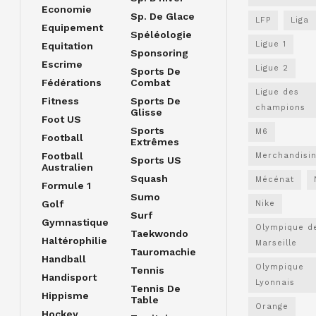
Economie
Sp. De Glace
LFP
Liga
Equipement
Spéléologie
Ligue 1
Equitation
Sponsoring
Escrime
Ligue 2
Sports De
Fédérations
Combat
Ligue des
Fitness
Sports De
champions
Glisse
Foot US
Sports
M6
Football
Extrêmes
Football
Merchandisi
Sports US
Australien
Squash
Mécénat
Formule 1
Sumo
Golf
Nike
Surf
Gymnastique
Olympique d
Taekwondo
Haltérophilie
Marseille
Tauromachie
Handball
Olympique
Tennis
Handisport
Lyonnais
Tennis De
Hippisme
Table
Orange
Hockey