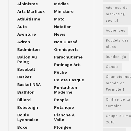
Alpinisme
Médias
Agences de
Arts Martiaux
Ministère
marketing
Athlétisme
Moto
sportif
Auto
Natation
Audiences
Aventure
News
Budgets des
Aviron
Non Classé
clubs
Badminton
Omnisports
Ballon Au
Parachutisme
Bundesliga
Poing
Patinage Art.
Canal+
Baseball
Pêche
Basket
Championnat
Pelote Basque
monde de
Basket NBA
Pentathlon
Formule 1
Biathlon
Moderne
Billard
People
Chiffre de la
semaine
Bobsleigh
Pétanque
Boule
Planche À
Coupe du m
Lyonnaise
Voile
2010
Boxe
Plongée