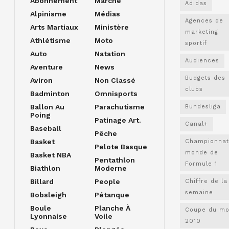
Abonnement
Marche
Adidas
Alpinisme
Médias
Agences de
Arts Martiaux
Ministère
marketing
Athlétisme
Moto
sportif
Auto
Natation
Audiences
Aventure
News
Budgets des
Aviron
Non Classé
clubs
Badminton
Omnisports
Ballon Au
Parachutisme
Bundesliga
Poing
Patinage Art.
Canal+
Baseball
Pêche
Basket
Championnat
Pelote Basque
monde de
Basket NBA
Pentathlon
Formule 1
Biathlon
Moderne
Billard
People
Chiffre de la
semaine
Bobsleigh
Pétanque
Boule
Planche À
Coupe du m
Lyonnaise
Voile
2010