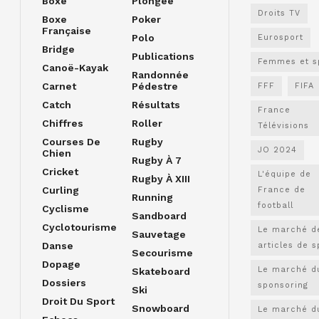
Boxe
Plongée
Droits TV
Boxe
Poker
Française
Polo
Eurosport
Bridge
Publications
Femmes et s
Canoë-Kayak
Randonnée
Carnet
Pédestre
FFF
FIFA
Catch
Résultats
France
Chiffres
Roller
Télévisions
Courses De
Rugby
JO 2024
Chien
Rugby À 7
Cricket
L'équipe de
Rugby À XIII
Curling
France de
Running
football
Cyclisme
Sandboard
Cyclotourisme
Le marché d
Sauvetage
Danse
articles de s
Secourisme
Dopage
Le marché d
Skateboard
Dossiers
sponsoring
Ski
Droit Du Sport
Snowboard
Le marché d