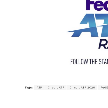
Tags:
ATP
Circuit ATP
Circuit ATP 2020
FedE