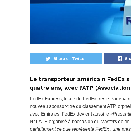
Share on Twitter
Sh
Le transporteur américain FedEx si
quatre ans, avec l’ATP (Associatio
FedEx Express, filiale de FedEx, reste Partenaire
nouveau sponsor-titre du classement ATP, orpheli
avec Emirates. FedEx devient aussi le
«Present
N°1 ATP organisé à l’occasion du Masters de fin 
parfaitement ce que représente FedEx : une prése