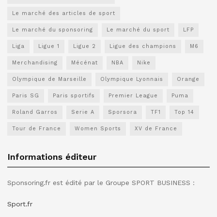
Le marché des articles de sport
Le marché du sponsoring
Le marché du sport
LFP
Liga
Ligue 1
Ligue 2
Ligue des champions
M6
Merchandising
Mécénat
NBA
Nike
Olympique de Marseille
Olympique Lyonnais
Orange
Paris SG
Paris sportifs
Premier League
Puma
Roland Garros
Serie A
Sporsora
TF1
Top 14
Tour de France
Women Sports
XV de France
Informations éditeur
Sponsoring.fr est édité par le Groupe SPORT BUSINESS :
Sport.fr