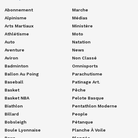
Abonnement
Marche
Alpinisme
Médias
Arts Martiaux
Ministère
Athlétisme
Moto
Auto
Natation
Aventure
News
Aviron
Non Classé
Badminton
Omnisports
Ballon Au Poing
Parachutisme
Baseball
Patinage Art.
Basket
Pêche
Basket NBA
Pelote Basque
Biathlon
Pentathlon Moderne
Billard
People
Bobsleigh
Pétanque
Boule Lyonnaise
Planche À Voile
Boxe
Plongée