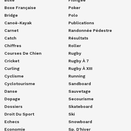
Boxe Française
Poker
Bridge
Polo
Canoë-Kayak
Publications
Carnet
Randonnée Pédestre
Catch
Résultats
Chiffres
Roller
Courses De Chien
Rugby
Cricket
Rugby À 7
Curling
Rugby À XIII
Cyclisme
Running
Cyclotourisme
Sandboard
Danse
Sauvetage
Dopage
Secourisme
Dossiers
Skateboard
Droit Du Sport
Ski
Echecs
Snowboard
Economie
Sp. D'hiver