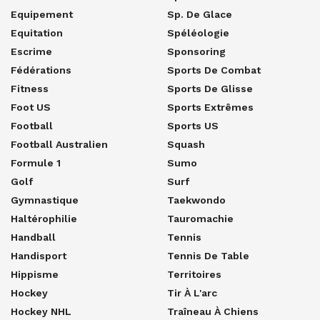
Equipement
Sp. De Glace
Equitation
Spéléologie
Escrime
Sponsoring
Fédérations
Sports De Combat
Fitness
Sports De Glisse
Foot US
Sports Extrêmes
Football
Sports US
Football Australien
Squash
Formule 1
Sumo
Golf
Surf
Gymnastique
Taekwondo
Haltérophilie
Tauromachie
Handball
Tennis
Handisport
Tennis De Table
Hippisme
Territoires
Hockey
Tir À L'arc
Hockey NHL
Traîneau À Chiens