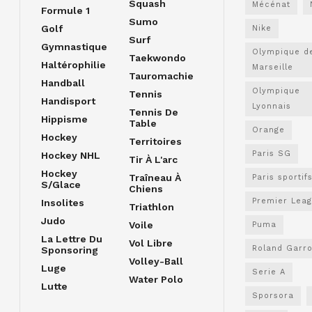
Squash
Mécénat
Formule 1
Sumo
Golf
Nike
Surf
Gymnastique
Olympique d
Taekwondo
Haltérophilie
Marseille
Tauromachie
Handball
Olympique
Tennis
Handisport
Lyonnais
Tennis De
Hippisme
Table
Orange
Hockey
Territoires
Paris SG
Hockey NHL
Tir À L'arc
Hockey
Traîneau À
Paris sportif
S/glace
Chiens
Premier Lea
Insolites
Triathlon
Judo
Voile
Puma
La Lettre Du
Vol Libre
Roland Garr
Sponsoring
Volley-Ball
Luge
Serie A
Water Polo
Lutte
Sporsora