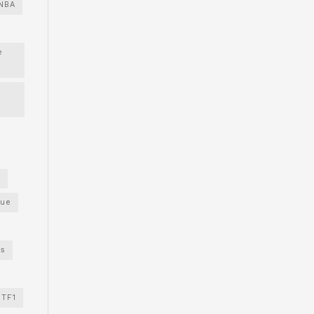
NBA
e
s
gue
os
TF1