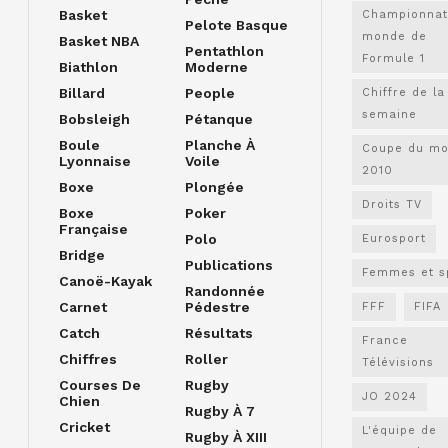
Basket
Championnat
Pelote Basque
monde de
Basket NBA
Pentathlon
Formule 1
Biathlon
Moderne
Billard
People
Chiffre de la
semaine
Bobsleigh
Pétanque
Boule
Planche À
Coupe du m
Lyonnaise
Voile
2010
Boxe
Plongée
Droits TV
Boxe
Poker
Française
Polo
Eurosport
Bridge
Publications
Femmes et s
Canoë-Kayak
Randonnée
Carnet
Pédestre
FFF
FIFA
Catch
Résultats
France
Chiffres
Roller
Télévisions
Courses De
Rugby
JO 2024
Chien
Rugby À 7
Cricket
L'équipe de
Rugby À XIII