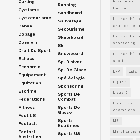
Curling
France de
Running
football
Cyclisme
Sandboard
Cyclotourisme
Le marché d
Sauvetage
Danse
articles de s
Secourisme
Dopage
Le marché d
Skateboard
Dossiers
sponsoring
Ski
Droit Du Sport
Snowboard
Le marché d
Echecs
sport
Sp. D'hiver
Economie
Sp. De Glace
LFP
Liga
Equipement
Spéléologie
Ligue 1
Equitation
Sponsoring
Escrime
Ligue 2
Sports De
Fédérations
Combat
Ligue des
Fitness
Sports De
champions
Glisse
Foot US
Sports
M6
Football
Extrêmes
Football
Merchandisi
Sports US
Australien