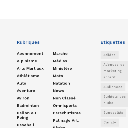
Rubriques
Etiquettes
Abonnement
Marche
Adidas
Alpinisme
Médias
Agences de
Arts Martiaux
Ministère
marketing
Athlétisme
Moto
sportif
Auto
Natation
Audiences
Aventure
News
Budgets des
Aviron
Non Classé
clubs
Badminton
Omnisports
Ballon Au
Parachutisme
Bundesliga
Poing
Patinage Art.
Canal+
Baseball
Pêche