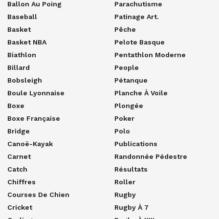
Ballon Au Poing
Parachutisme
Baseball
Patinage Art.
Basket
Pêche
Basket NBA
Pelote Basque
Biathlon
Pentathlon Moderne
Billard
People
Bobsleigh
Pétanque
Boule Lyonnaise
Planche À Voile
Boxe
Plongée
Boxe Française
Poker
Bridge
Polo
Canoë-Kayak
Publications
Carnet
Randonnée Pédestre
Catch
Résultats
Chiffres
Roller
Courses De Chien
Rugby
Cricket
Rugby À 7