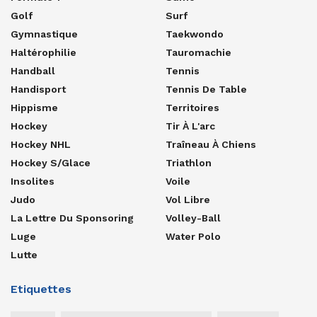
Golf
Surf
Gymnastique
Taekwondo
Haltérophilie
Tauromachie
Handball
Tennis
Handisport
Tennis De Table
Hippisme
Territoires
Hockey
Tir À L'arc
Hockey NHL
Traîneau À Chiens
Hockey S/glace
Triathlon
Insolites
Voile
Judo
Vol Libre
La Lettre Du Sponsoring
Volley-Ball
Luge
Water Polo
Lutte
Etiquettes