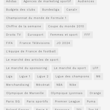
Adidas
Agences de marketing sportif
Audiences
Budgets des clubs
Bundesliga
Canal+
Championnat du monde de Formule 1
Chiffre de la semaine
Coupe du monde 2010
Droits TV
Eurosport
Femmes et sport
FFF
FIFA
France Télévisions
JO 2024
L'équipe de France de football
Le marché des articles de sport
Le marché du sponsoring
Le marché du sport
LFP
Liga
Ligue 1
Ligue 2
Ligue des champions
M6
Merchandising
Mécénat
NBA
Nike
Olympique de Marseille
Olympique Lyonnais
Orange
Paris SG
Paris sportifs
Premier League
Puma
Roland Garros
Serie A
Sporsora
TF1
Top 14