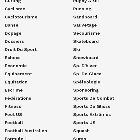
Curling
Rugby À XIII
Cyclisme
Running
Cyclotourisme
Sandboard
Danse
Sauvetage
Dopage
Secourisme
Dossiers
Skateboard
Droit Du Sport
Ski
Echecs
Snowboard
Economie
Sp. D'hiver
Equipement
Sp. De Glace
Equitation
Spéléologie
Escrime
Sponsoring
Fédérations
Sports De Combat
Fitness
Sports De Glisse
Foot US
Sports Extrêmes
Football
Sports US
Football Australien
Squash
Formule 1
Sumo