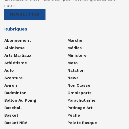
notre
NEWSLETTER
Rubriques
Abonnement
Marche
Alpinisme
Médias
Arts Martiaux
Ministère
Athlétisme
Moto
Auto
Natation
Aventure
News
Aviron
Non Classé
Badminton
Omnisports
Ballon Au Poing
Parachutisme
Baseball
Patinage Art.
Basket
Pêche
Basket NBA
Pelote Basque