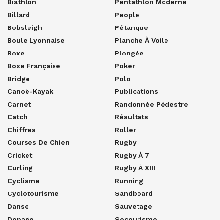
Biathlon
Pentathlon Moderne
Billard
People
Bobsleigh
Pétanque
Boule Lyonnaise
Planche À Voile
Boxe
Plongée
Boxe Française
Poker
Bridge
Polo
Canoë-Kayak
Publications
Carnet
Randonnée Pédestre
Catch
Résultats
Chiffres
Roller
Courses De Chien
Rugby
Cricket
Rugby À 7
Curling
Rugby À XIII
Cyclisme
Running
Cyclotourisme
Sandboard
Danse
Sauvetage
Dopage
Secourisme