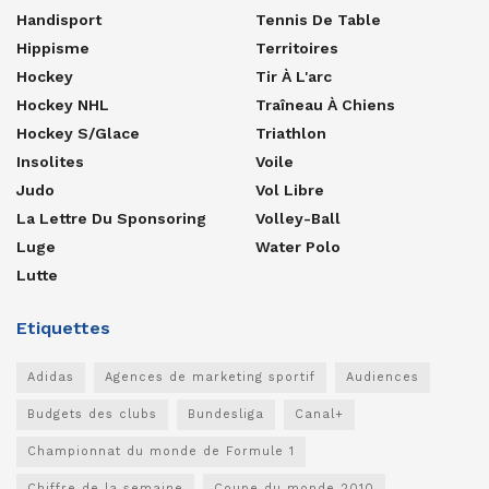
Handisport
Tennis De Table
Hippisme
Territoires
Hockey
Tir À L'arc
Hockey NHL
Traîneau À Chiens
Hockey S/glace
Triathlon
Insolites
Voile
Judo
Vol Libre
La Lettre Du Sponsoring
Volley-Ball
Luge
Water Polo
Lutte
Etiquettes
Adidas
Agences de marketing sportif
Audiences
Budgets des clubs
Bundesliga
Canal+
Championnat du monde de Formule 1
Chiffre de la semaine
Coupe du monde 2010