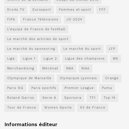
Droits TV
Eurosport
Femmes et sport
FFF
FIFA
France Télévisions
JO 2024
L'équipe de France de football
Le marché des articles de sport
Le marché du sponsoring
Le marché du sport
LFP
Liga
Ligue 1
Ligue 2
Ligue des champions
M6
Merchandising
Mécénat
NBA
Nike
Olympique de Marseille
Olympique Lyonnais
Orange
Paris SG
Paris sportifs
Premier League
Puma
Roland Garros
Serie A
Sporsora
TF1
Top 14
Tour de France
Women Sports
XV de France
Informations éditeur