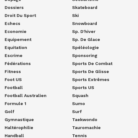
Dossiers
Skateboard
Droit Du Sport
Ski
Echecs
Snowboard
Economie
Sp. D'hiver
Equipement
Sp. De Glace
Equitation
Spéléologie
Escrime
Sponsoring
Fédérations
Sports De Combat
Fitness
Sports De Glisse
Foot US
Sports Extrêmes
Football
Sports US
Football Australien
Squash
Formule 1
Sumo
Golf
Surf
Gymnastique
Taekwondo
Haltérophilie
Tauromachie
Handball
Tennis