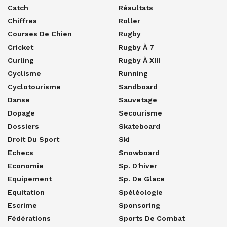
Catch
Résultats
Chiffres
Roller
Courses De Chien
Rugby
Cricket
Rugby À 7
Curling
Rugby À XIII
Cyclisme
Running
Cyclotourisme
Sandboard
Danse
Sauvetage
Dopage
Secourisme
Dossiers
Skateboard
Droit Du Sport
Ski
Echecs
Snowboard
Economie
Sp. D'hiver
Equipement
Sp. De Glace
Equitation
Spéléologie
Escrime
Sponsoring
Fédérations
Sports De Combat