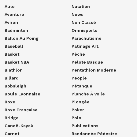
Auto
Natation
Aventure
News
Aviron
Non Classé
Badminton
Omnisports
Ballon Au Poing
Parachutisme
Baseball
Patinage Art.
Basket
Pêche
Basket NBA
Pelote Basque
Biathlon
Pentathlon Moderne
Billard
People
Bobsleigh
Pétanque
Boule Lyonnaise
Planche À Voile
Boxe
Plongée
Boxe Française
Poker
Bridge
Polo
Canoë-Kayak
Publications
Carnet
Randonnée Pédestre