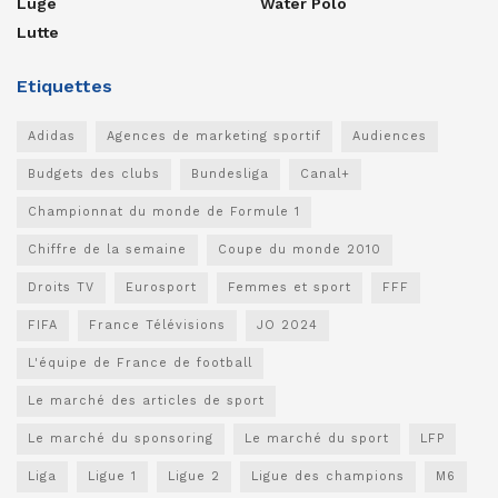
Luge
Water Polo
Lutte
Etiquettes
Adidas
Agences de marketing sportif
Audiences
Budgets des clubs
Bundesliga
Canal+
Championnat du monde de Formule 1
Chiffre de la semaine
Coupe du monde 2010
Droits TV
Eurosport
Femmes et sport
FFF
FIFA
France Télévisions
JO 2024
L'équipe de France de football
Le marché des articles de sport
Le marché du sponsoring
Le marché du sport
LFP
Liga
Ligue 1
Ligue 2
Ligue des champions
M6