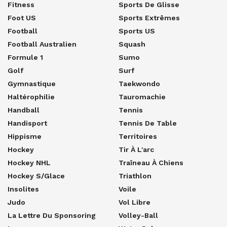
Fitness
Sports De Glisse
Foot US
Sports Extrêmes
Football
Sports US
Football Australien
Squash
Formule 1
Sumo
Golf
Surf
Gymnastique
Taekwondo
Haltérophilie
Tauromachie
Handball
Tennis
Handisport
Tennis De Table
Hippisme
Territoires
Hockey
Tir À L'arc
Hockey NHL
Traîneau À Chiens
Hockey S/glace
Triathlon
Insolites
Voile
Judo
Vol Libre
La Lettre Du Sponsoring
Volley-Ball