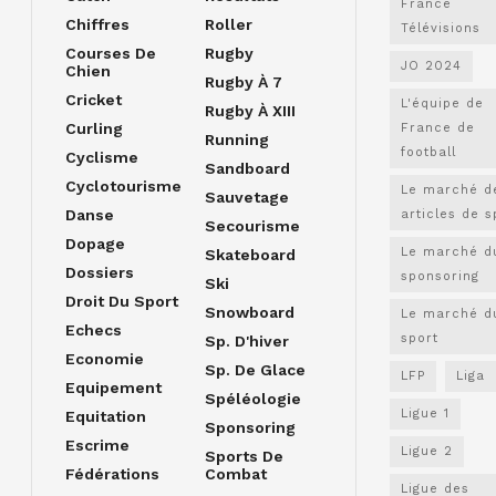
France
Chiffres
Roller
Télévisions
Courses De
Rugby
JO 2024
Chien
Rugby À 7
Cricket
L'équipe de
Rugby À XIII
Curling
France de
Running
football
Cyclisme
Sandboard
Cyclotourisme
Le marché d
Sauvetage
Danse
articles de s
Secourisme
Dopage
Le marché d
Skateboard
Dossiers
sponsoring
Ski
Droit Du Sport
Snowboard
Le marché d
Echecs
sport
Sp. D'hiver
Economie
Sp. De Glace
LFP
Liga
Equipement
Spéléologie
Ligue 1
Equitation
Sponsoring
Escrime
Ligue 2
Sports De
Fédérations
Combat
Ligue des