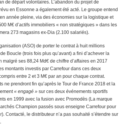
an de départ volontaires. L’abandon du projet de
révu en Essonne a également été acté. Le groupe entend
en année pleine, via des économies sur la logistique et
500 M€ d’actifs immobiliers « non stratégiques » dans les
rmera 273 magasins ex-Dia (2.100 salariés).
nisation (ASO) de porter le contrat à huit millions
de Boucle (trois fois plus qu’avant) a fini d’achever la
ion malgré ses 88,24 Md€ de chiffre d’affaires en 2017
es montants investis par Carrefour dans ces deux
e compris entre 2 et 3 M€ par an pour chaque contrat.
s ne prendront fin qu’après le Tour de France 2018 et la
alement
« engagé »
sur ces deux événements sportifs
ents en 1999 avec la fusion avec Promodès (La marque
ermarchés Champion passés sous enseigne Carrefour pour
r). Contacté, le distributeur n’a pas souhaité s’étendre sur
.