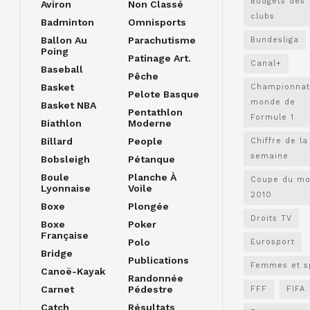
Budgets des
Aviron
Non Classé
clubs
Badminton
Omnisports
Ballon Au
Parachutisme
Bundesliga
Poing
Patinage Art.
Canal+
Baseball
Pêche
Basket
Championnat
Pelote Basque
monde de
Basket NBA
Pentathlon
Formule 1
Biathlon
Moderne
Billard
People
Chiffre de la
semaine
Bobsleigh
Pétanque
Boule
Planche À
Coupe du m
Lyonnaise
Voile
2010
Boxe
Plongée
Droits TV
Boxe
Poker
Française
Polo
Eurosport
Bridge
Publications
Femmes et s
Canoë-Kayak
Randonnée
Carnet
Pédestre
FFF
FIFA
Catch
Résultats