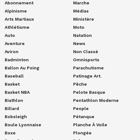
Abonnement
Marche
Alpinisme
Médias
Arts Martiaux
Ministère
Athlétisme
Moto
Auto
Natation
Aventure
News
Aviron
Non Classé
Badminton
Omnisports
Ballon Au Poing
Parachutisme
Baseball
Patinage Art.
Basket
Pêche
Basket NBA
Pelote Basque
Biathlon
Pentathlon Moderne
Billard
People
Bobsleigh
Pétanque
Boule Lyonnaise
Planche À Voile
Boxe
Plongée