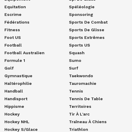
Equitation
Spéléologie
Escrime
Sponsoring
Fédérations
Sports De Combat
Fitness
Sports De Glisse
Foot US
Sports Extrêmes
Football
Sports US
Football Australien
Squash
Formule 1
Sumo
Golf
Surf
Gymnastique
Taekwondo
Haltérophilie
Tauromachie
Handball
Tennis
Handisport
Tennis De Table
Hippisme
Territoires
Hockey
Tir À L'arc
Hockey NHL
Traîneau À Chiens
Hockey S/glace
Triathlon