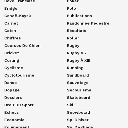
Boxe Française
Poker
Bridge
Polo
Canoë-Kayak
Publications
Carnet
Randonnée Pédestre
Catch
Résultats
Chiffres
Roller
Courses De Chien
Rugby
Cricket
Rugby À 7
Curling
Rugby À XIII
Cyclisme
Running
Cyclotourisme
Sandboard
Danse
Sauvetage
Dopage
Secourisme
Dossiers
Skateboard
Droit Du Sport
Ski
Echecs
Snowboard
Economie
Sp. D'hiver
Equipement
Sp. De Glace