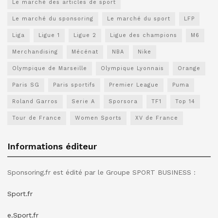
Le marché des articles de sport
Le marché du sponsoring
Le marché du sport
LFP
Liga
Ligue 1
Ligue 2
Ligue des champions
M6
Merchandising
Mécénat
NBA
Nike
Olympique de Marseille
Olympique Lyonnais
Orange
Paris SG
Paris sportifs
Premier League
Puma
Roland Garros
Serie A
Sporsora
TF1
Top 14
Tour de France
Women Sports
XV de France
Informations éditeur
Sponsoring.fr est édité par le Groupe SPORT BUSINESS :
Sport.fr
e.Sport.fr