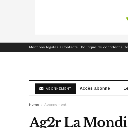
Mentions légales / Contacts
Politique de confidentialit
Accès abonné
L
ABONNEMENT
Home
Abonnement
Ag2r La Mondia