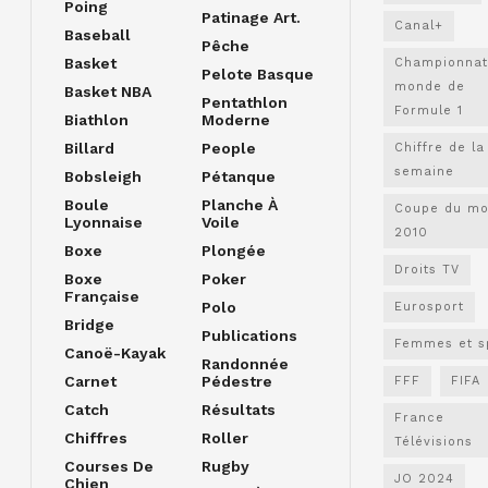
Poing
Patinage Art.
Canal+
Baseball
Pêche
Basket
Championnat
Pelote Basque
monde de
Basket NBA
Pentathlon
Formule 1
Biathlon
Moderne
Billard
People
Chiffre de la
semaine
Bobsleigh
Pétanque
Boule
Planche À
Coupe du m
Lyonnaise
Voile
2010
Boxe
Plongée
Droits TV
Boxe
Poker
Française
Polo
Eurosport
Bridge
Publications
Femmes et s
Canoë-Kayak
Randonnée
Carnet
Pédestre
FFF
FIFA
Catch
Résultats
France
Chiffres
Roller
Télévisions
Courses De
Rugby
JO 2024
Chien