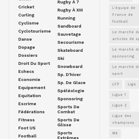
Rugby À 7
Cricket
L'équipe de
Rugby À XIII
Curling
France de
Running
football
Cyclisme
Sandboard
Cyclotourisme
Le marché d
Sauvetage
Danse
articles de s
Secourisme
Dopage
Le marché d
Skateboard
Dossiers
sponsoring
Ski
Droit Du Sport
Snowboard
Le marché d
Echecs
sport
Sp. D'hiver
Economie
Sp. De Glace
LFP
Liga
Equipement
Spéléologie
Ligue 1
Equitation
Sponsoring
Escrime
Ligue 2
Sports De
Fédérations
Combat
Ligue des
Fitness
Sports De
champions
Glisse
Foot US
Sports
M6
Football
Extrêmes