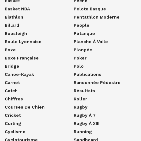
Basket
Pêche
Basket NBA
Pelote Basque
Biathlon
Pentathlon Moderne
Billard
People
Bobsleigh
Pétanque
Boule Lyonnaise
Planche À Voile
Boxe
Plongée
Boxe Française
Poker
Bridge
Polo
Canoë-Kayak
Publications
Carnet
Randonnée Pédestre
Catch
Résultats
Chiffres
Roller
Courses De Chien
Rugby
Cricket
Rugby À 7
Curling
Rugby À XIII
Cyclisme
Running
Cyclotourisme
Sandboard