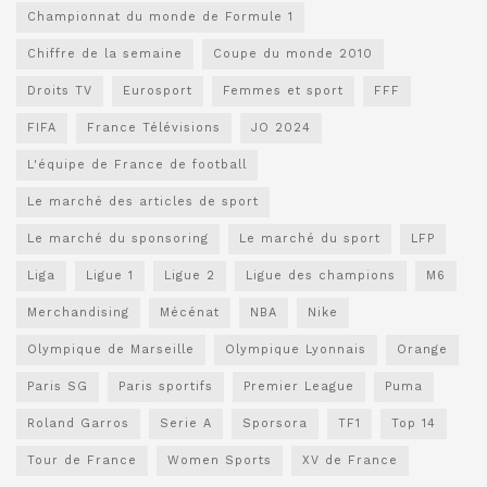
Championnat du monde de Formule 1
Chiffre de la semaine
Coupe du monde 2010
Droits TV
Eurosport
Femmes et sport
FFF
FIFA
France Télévisions
JO 2024
L'équipe de France de football
Le marché des articles de sport
Le marché du sponsoring
Le marché du sport
LFP
Liga
Ligue 1
Ligue 2
Ligue des champions
M6
Merchandising
Mécénat
NBA
Nike
Olympique de Marseille
Olympique Lyonnais
Orange
Paris SG
Paris sportifs
Premier League
Puma
Roland Garros
Serie A
Sporsora
TF1
Top 14
Tour de France
Women Sports
XV de France