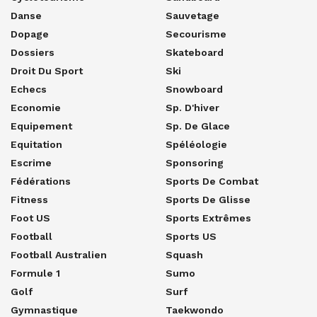
Danse
Sauvetage
Dopage
Secourisme
Dossiers
Skateboard
Droit Du Sport
Ski
Echecs
Snowboard
Economie
Sp. D'hiver
Equipement
Sp. De Glace
Equitation
Spéléologie
Escrime
Sponsoring
Fédérations
Sports De Combat
Fitness
Sports De Glisse
Foot US
Sports Extrêmes
Football
Sports US
Football Australien
Squash
Formule 1
Sumo
Golf
Surf
Gymnastique
Taekwondo