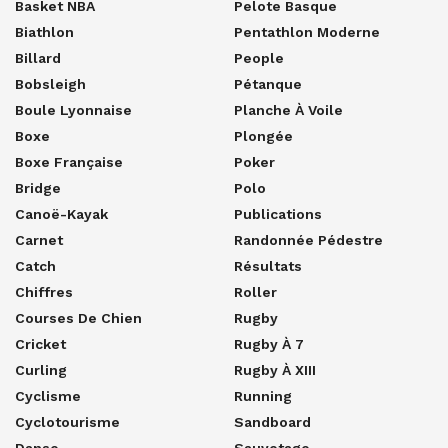
Basket NBA
Pelote Basque
Biathlon
Pentathlon Moderne
Billard
People
Bobsleigh
Pétanque
Boule Lyonnaise
Planche À Voile
Boxe
Plongée
Boxe Française
Poker
Bridge
Polo
Canoë-Kayak
Publications
Carnet
Randonnée Pédestre
Catch
Résultats
Chiffres
Roller
Courses De Chien
Rugby
Cricket
Rugby À 7
Curling
Rugby À XIII
Cyclisme
Running
Cyclotourisme
Sandboard
Danse
Sauvetage