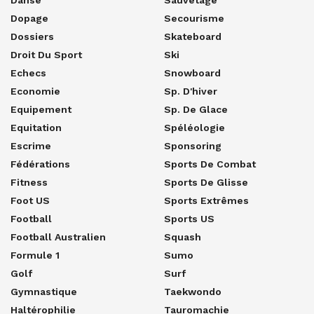
Dopage
Secourisme
Dossiers
Skateboard
Droit Du Sport
Ski
Echecs
Snowboard
Economie
Sp. D'hiver
Equipement
Sp. De Glace
Equitation
Spéléologie
Escrime
Sponsoring
Fédérations
Sports De Combat
Fitness
Sports De Glisse
Foot US
Sports Extrêmes
Football
Sports US
Football Australien
Squash
Formule 1
Sumo
Golf
Surf
Gymnastique
Taekwondo
Haltérophilie
Tauromachie