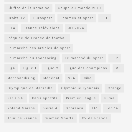
Chiffre de la semaine
Coupe du monde 2010
Droits TV
Eurosport
Femmes et sport
FFF
FIFA
France Télévisions
JO 2024
L'équipe de France de football
Le marché des articles de sport
Le marché du sponsoring
Le marché du sport
LFP
Liga
Ligue 1
Ligue 2
Ligue des champions
M6
Merchandising
Mécénat
NBA
Nike
Olympique de Marseille
Olympique Lyonnais
Orange
Paris SG
Paris sportifs
Premier League
Puma
Roland Garros
Serie A
Sporsora
TF1
Top 14
Tour de France
Women Sports
XV de France