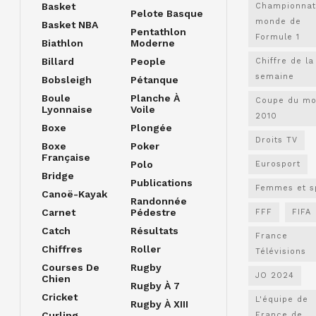
Basket
Championnat
Pelote Basque
monde de
Basket NBA
Pentathlon
Formule 1
Biathlon
Moderne
Billard
People
Chiffre de la
semaine
Bobsleigh
Pétanque
Boule
Planche À
Coupe du m
Lyonnaise
Voile
2010
Boxe
Plongée
Droits TV
Boxe
Poker
Française
Polo
Eurosport
Bridge
Publications
Femmes et s
Canoë-Kayak
Randonnée
Carnet
Pédestre
FFF
FIFA
Catch
Résultats
France
Chiffres
Roller
Télévisions
Courses De
Rugby
JO 2024
Chien
Rugby À 7
Cricket
L'équipe de
Rugby À XIII
Curling
France de