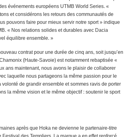
el des événements européens UTMB World Series. «
tons et considérons les retours des communautés de
nous pouvons faire pour mieux servir notre sport » indique
B. « Nos relations solides et durables avec Dacia
el équilibre ensemble. »
ouveau contrat pour une durée de cinq ans, soit jusqu’en
 à Chamonix (Haute-Savoie) est notamment rebaptisée «
ans maintenant, nous avons le plaisir de collaborer
ec laquelle nous partageons la même passion pour le
s la volonté de grandir ensemble et sommes ravis de porter
 la même vision et le même objectif : soutenir le sport
maines après que Hoka ne devienne le partenaire-titre
le Festival des Templiers. La marque a en effet renforcé