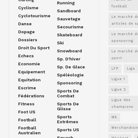
Running
football
Cyclisme
Sandboard
Cyclotourisme
Le marché d
Sauvetage
Danse
articles de s
Secourisme
Dopage
Le marché d
Skateboard
Dossiers
sponsoring
Ski
Droit Du Sport
Snowboard
Le marché d
Echecs
sport
Sp. D'hiver
Economie
Sp. De Glace
LFP
Liga
Equipement
Spéléologie
Ligue 1
Equitation
Sponsoring
Escrime
Ligue 2
Sports De
Fédérations
Combat
Ligue des
Fitness
Sports De
champions
Glisse
Foot US
Sports
M6
Football
Extrêmes
Football
Merchandisi
Sports US
Australien
Squash