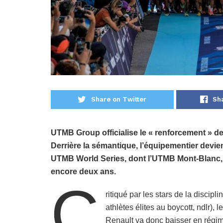
Share on Twitter
Sh
UTMB Group officialise le « renforcement » de
Derrière la sémantique, l’équipementier devien
UTMB World Series, dont l’UTMB Mont-Blanc, e
encore deux ans.
C
ritiqué par les stars de la discipl
athlètes élites au boycott, ndlr),
Renault va donc baisser en régim