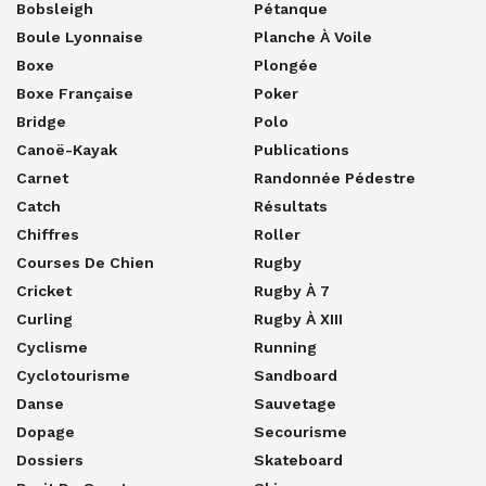
Bobsleigh
Pétanque
Boule Lyonnaise
Planche À Voile
Boxe
Plongée
Boxe Française
Poker
Bridge
Polo
Canoë-Kayak
Publications
Carnet
Randonnée Pédestre
Catch
Résultats
Chiffres
Roller
Courses De Chien
Rugby
Cricket
Rugby À 7
Curling
Rugby À XIII
Cyclisme
Running
Cyclotourisme
Sandboard
Danse
Sauvetage
Dopage
Secourisme
Dossiers
Skateboard