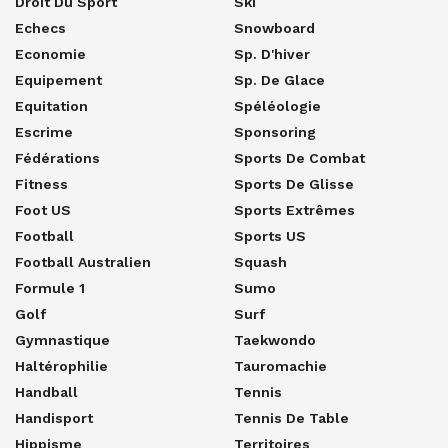
Droit Du Sport
Ski
Echecs
Snowboard
Economie
Sp. D'hiver
Equipement
Sp. De Glace
Equitation
Spéléologie
Escrime
Sponsoring
Fédérations
Sports De Combat
Fitness
Sports De Glisse
Foot US
Sports Extrêmes
Football
Sports US
Football Australien
Squash
Formule 1
Sumo
Golf
Surf
Gymnastique
Taekwondo
Haltérophilie
Tauromachie
Handball
Tennis
Handisport
Tennis De Table
Hippisme
Territoires