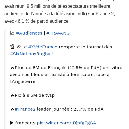
avait réuni 9,5 millions de téléspectateurs (meilleure
audience de l’année à la télévision, ndlr) sur France 2,
avec 46,1 % de part d’audience.
📈
#Audiences
|
#FRAvANG
🏆 🏉Le
#XVdeFrance
remporte le tournoi des
#SixNationsRugby
!
🔥Plus de 8M de Français (42,5% de PdA) ont vibré
avec nos bleus et assisté à leur sacre, face à
l’Angleterre
🔥Pic à 9,5M de tvsp
🔥
#France2
leader journée : 23,7% de PdA
▶️ france•tv
pic.twitter.com/lDjpfgEgGA