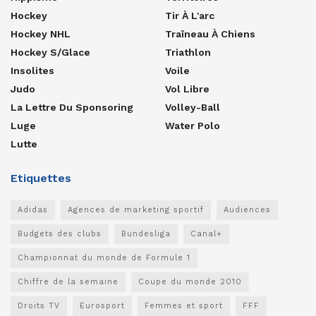
Hockey
Tir À L'arc
Hockey NHL
Traîneau À Chiens
Hockey S/glace
Triathlon
Insolites
Voile
Judo
Vol Libre
La Lettre Du Sponsoring
Volley-Ball
Luge
Water Polo
Lutte
Etiquettes
Adidas
Agences de marketing sportif
Audiences
Budgets des clubs
Bundesliga
Canal+
Championnat du monde de Formule 1
Chiffre de la semaine
Coupe du monde 2010
Droits TV
Eurosport
Femmes et sport
FFF