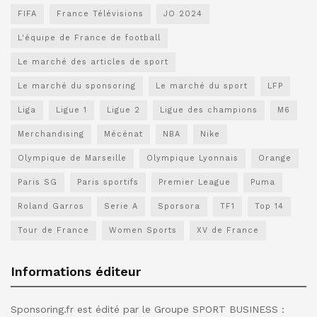
FIFA
France Télévisions
JO 2024
L'équipe de France de football
Le marché des articles de sport
Le marché du sponsoring
Le marché du sport
LFP
Liga
Ligue 1
Ligue 2
Ligue des champions
M6
Merchandising
Mécénat
NBA
Nike
Olympique de Marseille
Olympique Lyonnais
Orange
Paris SG
Paris sportifs
Premier League
Puma
Roland Garros
Serie A
Sporsora
TF1
Top 14
Tour de France
Women Sports
XV de France
Informations éditeur
Sponsoring.fr est édité par le Groupe SPORT BUSINESS :