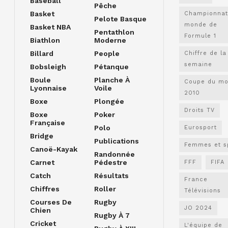
Baseball
Pêche
Basket
Championnat
Pelote Basque
monde de
Basket NBA
Pentathlon
Formule 1
Biathlon
Moderne
Billard
People
Chiffre de la
semaine
Bobsleigh
Pétanque
Boule
Planche À
Coupe du m
Lyonnaise
Voile
2010
Boxe
Plongée
Droits TV
Boxe
Poker
Française
Polo
Eurosport
Bridge
Publications
Femmes et s
Canoë-Kayak
Randonnée
Carnet
Pédestre
FFF
FIFA
Catch
Résultats
France
Chiffres
Roller
Télévisions
Courses De
Rugby
JO 2024
Chien
Rugby À 7
Cricket
L'équipe de