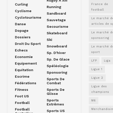
Rugby À XIII
Curling
France de
Running
football
Cyclisme
Sandboard
Cyclotourisme
Le marché d
Sauvetage
Danse
articles de s
Secourisme
Dopage
Le marché d
Skateboard
Dossiers
sponsoring
Ski
Droit Du Sport
Snowboard
Le marché d
Echecs
sport
Sp. D'hiver
Economie
Sp. De Glace
LFP
Liga
Equipement
Spéléologie
Ligue 1
Equitation
Sponsoring
Escrime
Ligue 2
Sports De
Fédérations
Combat
Ligue des
Fitness
Sports De
champions
Glisse
Foot US
Sports
M6
Football
Extrêmes
Football
Merchandisi
Sports US