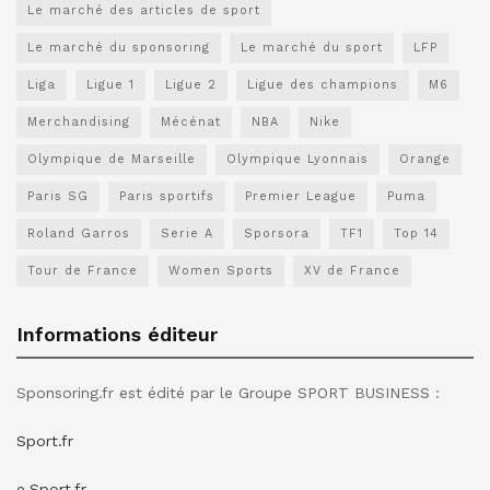
Le marché des articles de sport
Le marché du sponsoring
Le marché du sport
LFP
Liga
Ligue 1
Ligue 2
Ligue des champions
M6
Merchandising
Mécénat
NBA
Nike
Olympique de Marseille
Olympique Lyonnais
Orange
Paris SG
Paris sportifs
Premier League
Puma
Roland Garros
Serie A
Sporsora
TF1
Top 14
Tour de France
Women Sports
XV de France
Informations éditeur
Sponsoring.fr est édité par le Groupe SPORT BUSINESS :
Sport.fr
e.Sport.fr