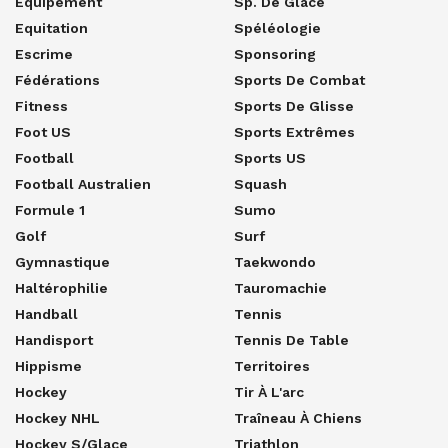
Equipement
Sp. De Glace
Equitation
Spéléologie
Escrime
Sponsoring
Fédérations
Sports De Combat
Fitness
Sports De Glisse
Foot US
Sports Extrêmes
Football
Sports US
Football Australien
Squash
Formule 1
Sumo
Golf
Surf
Gymnastique
Taekwondo
Haltérophilie
Tauromachie
Handball
Tennis
Handisport
Tennis De Table
Hippisme
Territoires
Hockey
Tir À L'arc
Hockey NHL
Traîneau À Chiens
Hockey S/glace
Triathlon