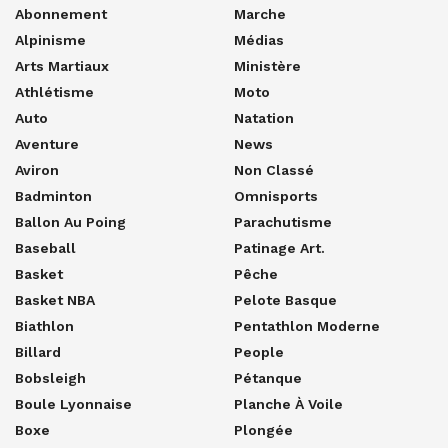
Abonnement
Marche
Alpinisme
Médias
Arts Martiaux
Ministère
Athlétisme
Moto
Auto
Natation
Aventure
News
Aviron
Non Classé
Badminton
Omnisports
Ballon Au Poing
Parachutisme
Baseball
Patinage Art.
Basket
Pêche
Basket NBA
Pelote Basque
Biathlon
Pentathlon Moderne
Billard
People
Bobsleigh
Pétanque
Boule Lyonnaise
Planche À Voile
Boxe
Plongée