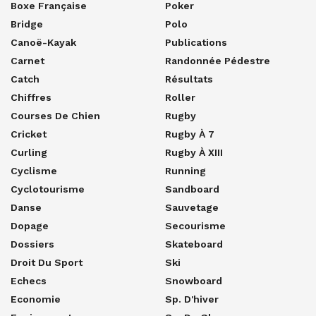
Boxe Française
Poker
Bridge
Polo
Canoë-Kayak
Publications
Carnet
Randonnée Pédestre
Catch
Résultats
Chiffres
Roller
Courses De Chien
Rugby
Cricket
Rugby À 7
Curling
Rugby À XIII
Cyclisme
Running
Cyclotourisme
Sandboard
Danse
Sauvetage
Dopage
Secourisme
Dossiers
Skateboard
Droit Du Sport
Ski
Echecs
Snowboard
Economie
Sp. D'hiver