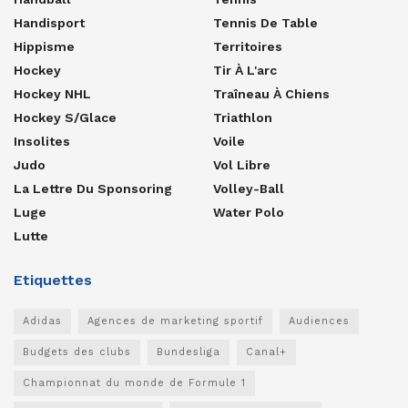
Handisport
Tennis De Table
Hippisme
Territoires
Hockey
Tir À L'arc
Hockey NHL
Traîneau À Chiens
Hockey S/glace
Triathlon
Insolites
Voile
Judo
Vol Libre
La Lettre Du Sponsoring
Volley-Ball
Luge
Water Polo
Lutte
Etiquettes
Adidas
Agences de marketing sportif
Audiences
Budgets des clubs
Bundesliga
Canal+
Championnat du monde de Formule 1