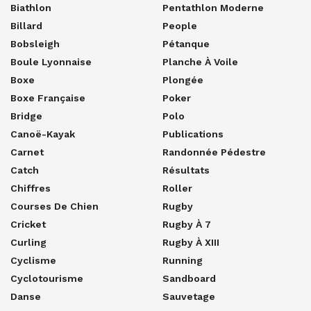
Biathlon
Pentathlon Moderne
Billard
People
Bobsleigh
Pétanque
Boule Lyonnaise
Planche À Voile
Boxe
Plongée
Boxe Française
Poker
Bridge
Polo
Canoë-Kayak
Publications
Carnet
Randonnée Pédestre
Catch
Résultats
Chiffres
Roller
Courses De Chien
Rugby
Cricket
Rugby À 7
Curling
Rugby À XIII
Cyclisme
Running
Cyclotourisme
Sandboard
Danse
Sauvetage