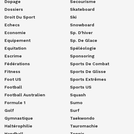
Dopage
Secourisme
Dossiers
Skateboard
Droit Du Sport
Ski
Echecs
Snowboard
Economie
Sp. D'hiver
Equipement
Sp. De Glace
Equitation
Spéléologie
Escrime
Sponsoring
Fédérations
Sports De Combat
Fitness
Sports De Glisse
Foot US
Sports Extrêmes
Football
Sports US
Football Australien
Squash
Formule 1
Sumo
Golf
Surf
Gymnastique
Taekwondo
Haltérophilie
Tauromachie
Handball
Tennis