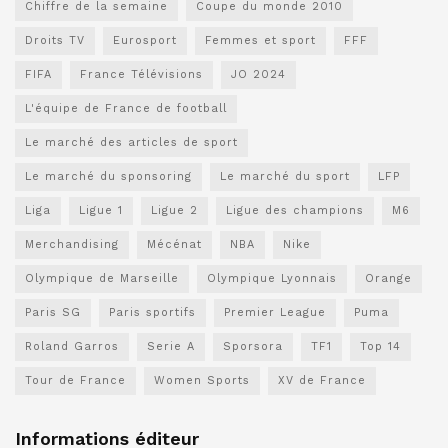
Chiffre de la semaine
Coupe du monde 2010
Droits TV
Eurosport
Femmes et sport
FFF
FIFA
France Télévisions
JO 2024
L'équipe de France de football
Le marché des articles de sport
Le marché du sponsoring
Le marché du sport
LFP
Liga
Ligue 1
Ligue 2
Ligue des champions
M6
Merchandising
Mécénat
NBA
Nike
Olympique de Marseille
Olympique Lyonnais
Orange
Paris SG
Paris sportifs
Premier League
Puma
Roland Garros
Serie A
Sporsora
TF1
Top 14
Tour de France
Women Sports
XV de France
Informations éditeur