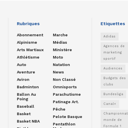
Rubriques
Etiquettes
Abonnement
Marche
Adidas
Alpinisme
Médias
Agences de
Arts Martiaux
Ministère
marketing
Athlétisme
Moto
sportif
Auto
Natation
Audiences
Aventure
News
Budgets des
Aviron
Non Classé
clubs
Badminton
Omnisports
Ballon Au
Parachutisme
Bundesliga
Poing
Patinage Art.
Canal+
Baseball
Pêche
Basket
Championnat
Pelote Basque
monde de
Basket NBA
Pentathlon
Formule 1