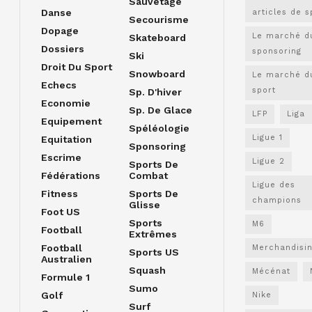
Sauvetage
Danse
articles de s
Secourisme
Dopage
Le marché d
Skateboard
Dossiers
sponsoring
Ski
Droit Du Sport
Snowboard
Le marché d
Echecs
sport
Sp. D'hiver
Economie
Sp. De Glace
LFP
Liga
Equipement
Spéléologie
Ligue 1
Equitation
Sponsoring
Escrime
Ligue 2
Sports De
Fédérations
Combat
Ligue des
Fitness
Sports De
champions
Glisse
Foot US
Sports
M6
Football
Extrêmes
Football
Merchandisi
Sports US
Australien
Squash
Mécénat
Formule 1
Sumo
Golf
Nike
Surf