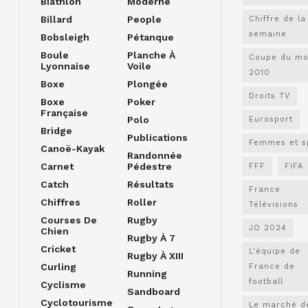
Biathlon
Moderne
Billard
People
Chiffre de la
semaine
Bobsleigh
Pétanque
Boule
Planche À
Coupe du m
Lyonnaise
Voile
2010
Boxe
Plongée
Droits TV
Boxe
Poker
Française
Polo
Eurosport
Bridge
Publications
Femmes et s
Canoë-Kayak
Randonnée
Carnet
Pédestre
FFF
FIFA
Catch
Résultats
France
Chiffres
Roller
Télévisions
Courses De
Rugby
JO 2024
Chien
Rugby À 7
Cricket
L'équipe de
Rugby À XIII
Curling
France de
Running
football
Cyclisme
Sandboard
Cyclotourisme
Le marché d