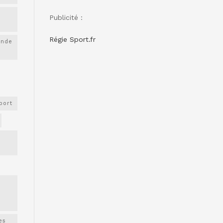
Publicité :
Régie Sport.fr
onde
port
es