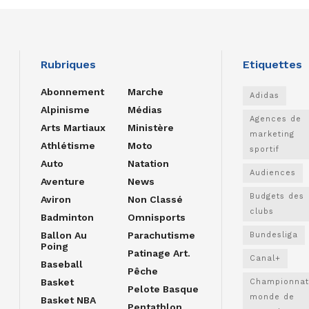
Rubriques
Etiquettes
Abonnement
Marche
Adidas
Alpinisme
Médias
Agences de
Arts Martiaux
Ministère
marketing
Athlétisme
Moto
sportif
Auto
Natation
Audiences
Aventure
News
Budgets des
Aviron
Non Classé
clubs
Badminton
Omnisports
Ballon Au
Parachutisme
Bundesliga
Poing
Patinage Art.
Canal+
Baseball
Pêche
Basket
Championnat
Pelote Basque
monde de
Basket NBA
Pentathlon