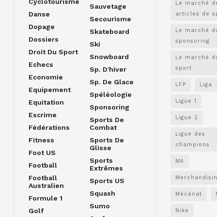
Cyclotourisme
Le marché d
Sauvetage
Danse
articles de s
Secourisme
Dopage
Le marché d
Skateboard
Dossiers
sponsoring
Ski
Droit Du Sport
Snowboard
Le marché d
Echecs
sport
Sp. D'hiver
Economie
Sp. De Glace
LFP
Liga
Equipement
Spéléologie
Ligue 1
Equitation
Sponsoring
Escrime
Ligue 2
Sports De
Fédérations
Combat
Ligue des
Fitness
Sports De
champions
Glisse
Foot US
Sports
M6
Football
Extrêmes
Football
Merchandisi
Sports US
Australien
Squash
Mécénat
Formule 1
Sumo
Golf
Nike