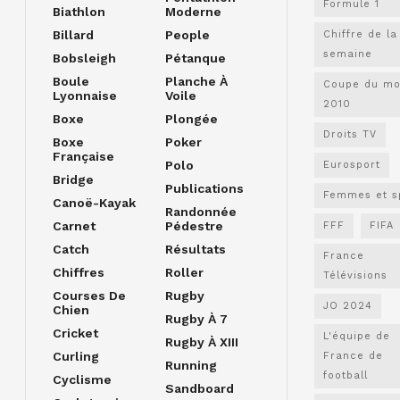
Formule 1
Biathlon
Moderne
Billard
People
Chiffre de la
semaine
Bobsleigh
Pétanque
Boule
Planche À
Coupe du m
Lyonnaise
Voile
2010
Boxe
Plongée
Droits TV
Boxe
Poker
Française
Polo
Eurosport
Bridge
Publications
Femmes et s
Canoë-Kayak
Randonnée
Carnet
Pédestre
FFF
FIFA
Catch
Résultats
France
Chiffres
Roller
Télévisions
Courses De
Rugby
JO 2024
Chien
Rugby À 7
Cricket
L'équipe de
Rugby À XIII
Curling
France de
Running
football
Cyclisme
Sandboard