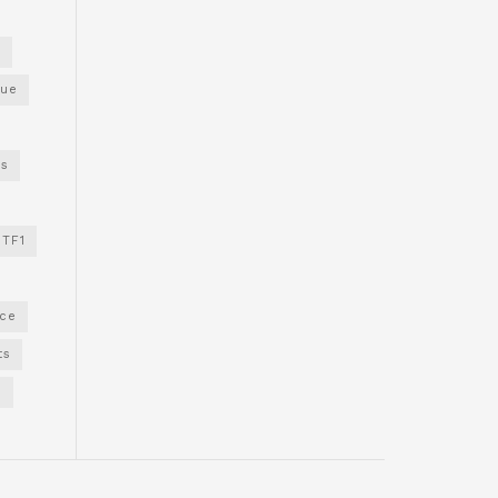
s
gue
os
TF1
nce
ts
e