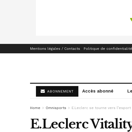
Mentions légales / Contacts
Politique de confidentialit
Accès abonné
L
ABONNEMENT
Home
Omnisports
E.Leclerc se tourne vers l’esport
E.Leclerc Vitalit