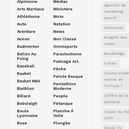
Alpinisme
Médias
Agences de
Arts Martiaux
Ministère
marketing
Athlétisme
Moto
sportif
Auto
Natation
Audiences
Aventure
News
Budgets des
Aviron
Non Classé
clubs
Badminton
Omnisports
Ballon Au
Parachutisme
Bundesliga
Poing
Patinage Art.
Canal+
Baseball
Pêche
Basket
Championnat
Pelote Basque
monde de
Basket NBA
Pentathlon
Formule 1
Biathlon
Moderne
Billard
People
Chiffre de la
semaine
Bobsleigh
Pétanque
Boule
Planche À
Coupe du m
Lyonnaise
Voile
2010
Boxe
Plongée
Droits TV