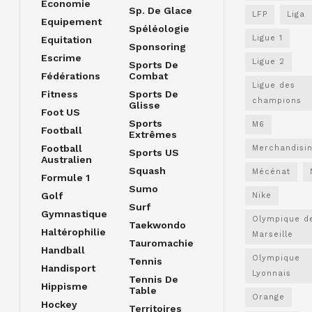
Economie
Sp. De Glace
LFP
Liga
Equipement
Spéléologie
Ligue 1
Equitation
Sponsoring
Escrime
Ligue 2
Sports De
Fédérations
Combat
Ligue des
Fitness
Sports De
champions
Glisse
Foot US
Sports
M6
Football
Extrêmes
Football
Merchandisi
Sports US
Australien
Squash
Mécénat
Formule 1
Sumo
Golf
Nike
Surf
Gymnastique
Olympique d
Taekwondo
Haltérophilie
Marseille
Tauromachie
Handball
Olympique
Tennis
Handisport
Lyonnais
Tennis De
Hippisme
Table
Orange
Hockey
Territoires