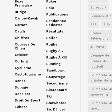
Boxe
Poker
Française
Polo
Eurosport
Bridge
Publications
Femmes et s
Canoë-Kayak
Randonnée
Carnet
Pédestre
FFF
FIFA
Catch
Résultats
France
Chiffres
Roller
Télévisions
Courses De
Rugby
JO 2024
Chien
Rugby À 7
Cricket
L'équipe de
Rugby À XIII
Curling
France de
Running
football
Cyclisme
Sandboard
Cyclotourisme
Le marché d
Sauvetage
Danse
articles de s
Secourisme
Dopage
Le marché d
Skateboard
Dossiers
sponsoring
Ski
Droit Du Sport
Snowboard
Le marché d
Echecs
sport
Sp. D'hiver