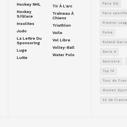
Paris SG
Hockey NHL
Tir À L'arc
Hockey
Traîneau À
Paris sportif
S/glace
Chiens
Premier Lea
Insolites
Triathlon
Judo
Voile
Puma
La Lettre Du
Vol Libre
Roland Garr
Sponsoring
Volley-Ball
Luge
Serie A
Water Polo
Lutte
Sporsora
Top 14
Tour de Fra
Women Spor
XV de Franc