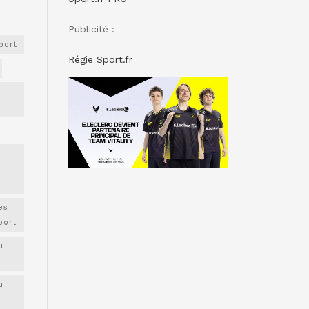
Publicité :
port
Régie Sport.fr
es
port
u
u