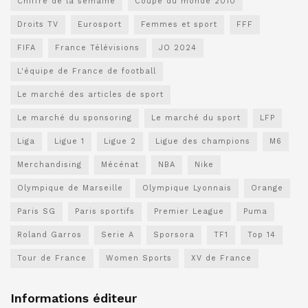
Chiffre de la semaine
Coupe du monde 2010
Droits TV
Eurosport
Femmes et sport
FFF
FIFA
France Télévisions
JO 2024
L'équipe de France de football
Le marché des articles de sport
Le marché du sponsoring
Le marché du sport
LFP
Liga
Ligue 1
Ligue 2
Ligue des champions
M6
Merchandising
Mécénat
NBA
Nike
Olympique de Marseille
Olympique Lyonnais
Orange
Paris SG
Paris sportifs
Premier League
Puma
Roland Garros
Serie A
Sporsora
TF1
Top 14
Tour de France
Women Sports
XV de France
Informations éditeur