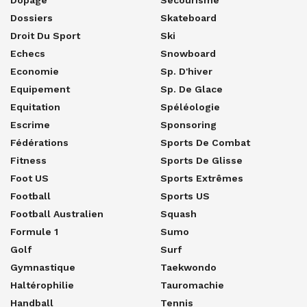
Dossiers
Skateboard
Droit Du Sport
Ski
Echecs
Snowboard
Economie
Sp. D'hiver
Equipement
Sp. De Glace
Equitation
Spéléologie
Escrime
Sponsoring
Fédérations
Sports De Combat
Fitness
Sports De Glisse
Foot US
Sports Extrêmes
Football
Sports US
Football Australien
Squash
Formule 1
Sumo
Golf
Surf
Gymnastique
Taekwondo
Haltérophilie
Tauromachie
Handball
Tennis