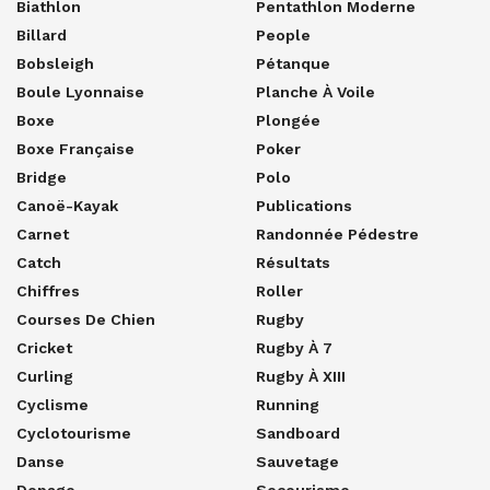
Biathlon
Pentathlon Moderne
Billard
People
Bobsleigh
Pétanque
Boule Lyonnaise
Planche À Voile
Boxe
Plongée
Boxe Française
Poker
Bridge
Polo
Canoë-Kayak
Publications
Carnet
Randonnée Pédestre
Catch
Résultats
Chiffres
Roller
Courses De Chien
Rugby
Cricket
Rugby À 7
Curling
Rugby À XIII
Cyclisme
Running
Cyclotourisme
Sandboard
Danse
Sauvetage
Dopage
Secourisme