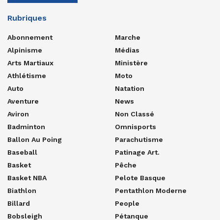
Rubriques
Abonnement
Marche
Alpinisme
Médias
Arts Martiaux
Ministère
Athlétisme
Moto
Auto
Natation
Aventure
News
Aviron
Non Classé
Badminton
Omnisports
Ballon Au Poing
Parachutisme
Baseball
Patinage Art.
Basket
Pêche
Basket NBA
Pelote Basque
Biathlon
Pentathlon Moderne
Billard
People
Bobsleigh
Pétanque