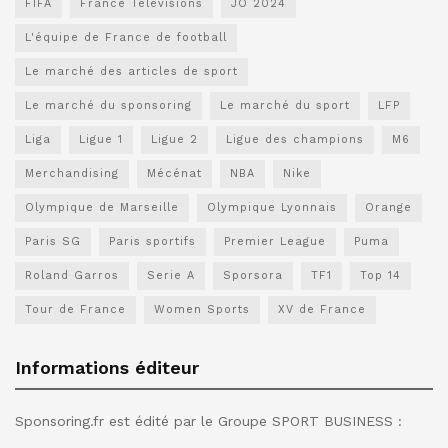
FIFA
France Télévisions
JO 2024
L'équipe de France de football
Le marché des articles de sport
Le marché du sponsoring
Le marché du sport
LFP
Liga
Ligue 1
Ligue 2
Ligue des champions
M6
Merchandising
Mécénat
NBA
Nike
Olympique de Marseille
Olympique Lyonnais
Orange
Paris SG
Paris sportifs
Premier League
Puma
Roland Garros
Serie A
Sporsora
TF1
Top 14
Tour de France
Women Sports
XV de France
Informations éditeur
Sponsoring.fr est édité par le Groupe SPORT BUSINESS :