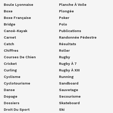
Boule Lyonnaise
Planche À Voile
Boxe
Plongée
Boxe Française
Poker
Bridge
Polo
Canoë-Kayak
Publications
Carnet
Randonnée Pédestre
Catch
Résultats
Chiffres
Roller
Courses De Chien
Rugby
Cricket
Rugby À 7
Curling
Rugby À XIII
Cyclisme
Running
Cyclotourisme
Sandboard
Danse
Sauvetage
Dopage
Secourisme
Dossiers
Skateboard
Droit Du Sport
Ski