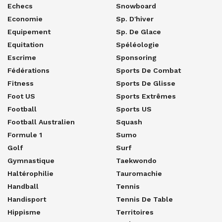
Echecs
Snowboard
Economie
Sp. D'hiver
Equipement
Sp. De Glace
Equitation
Spéléologie
Escrime
Sponsoring
Fédérations
Sports De Combat
Fitness
Sports De Glisse
Foot US
Sports Extrêmes
Football
Sports US
Football Australien
Squash
Formule 1
Sumo
Golf
Surf
Gymnastique
Taekwondo
Haltérophilie
Tauromachie
Handball
Tennis
Handisport
Tennis De Table
Hippisme
Territoires