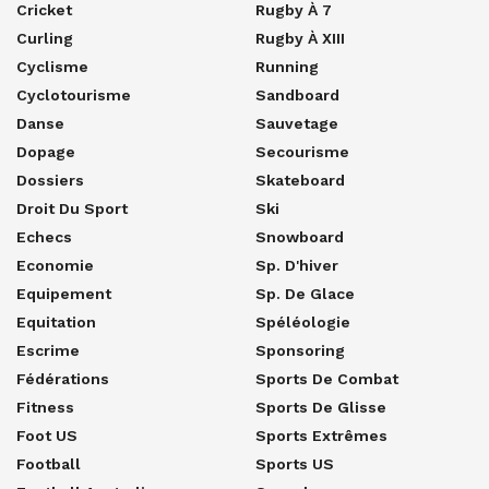
Cricket
Rugby À 7
Curling
Rugby À XIII
Cyclisme
Running
Cyclotourisme
Sandboard
Danse
Sauvetage
Dopage
Secourisme
Dossiers
Skateboard
Droit Du Sport
Ski
Echecs
Snowboard
Economie
Sp. D'hiver
Equipement
Sp. De Glace
Equitation
Spéléologie
Escrime
Sponsoring
Fédérations
Sports De Combat
Fitness
Sports De Glisse
Foot US
Sports Extrêmes
Football
Sports US