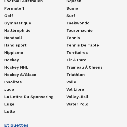
Football Australien
Squash
Formule 1
Sumo
Golf
Surf
Gymnastique
Taekwondo
Haltérophilie
Tauromachie
Handball
Tennis
Handisport
Tennis De Table
Hippisme
Territoires
Hockey
Tir À L'arc
Hockey NHL
Traîneau À Chiens
Hockey S/glace
Triathlon
Insolites
Voile
Judo
Vol Libre
La Lettre Du Sponsoring
Volley-Ball
Luge
Water Polo
Lutte
Etiquettes