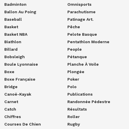
Badminton
Omnisports
Ballon Au Poing
Parachutisme
Baseball
Patinage Art.
Basket
Pêche
Basket NBA
Pelote Basque
Biathlon
Pentathlon Moderne
Billard
People
Bobsleigh
Pétanque
Boule Lyonnaise
Planche À Voile
Boxe
Plongée
Boxe Française
Poker
Bridge
Polo
Canoë-Kayak
Publications
Carnet
Randonnée Pédestre
Catch
Résultats
Chiffres
Roller
Courses De Chien
Rugby