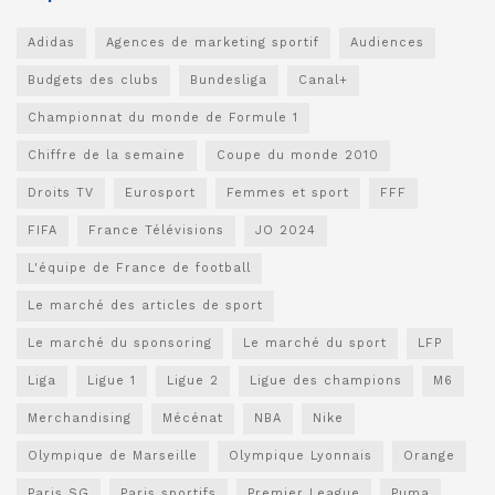
Adidas
Agences de marketing sportif
Audiences
Budgets des clubs
Bundesliga
Canal+
Championnat du monde de Formule 1
Chiffre de la semaine
Coupe du monde 2010
Droits TV
Eurosport
Femmes et sport
FFF
FIFA
France Télévisions
JO 2024
L'équipe de France de football
Le marché des articles de sport
Le marché du sponsoring
Le marché du sport
LFP
Liga
Ligue 1
Ligue 2
Ligue des champions
M6
Merchandising
Mécénat
NBA
Nike
Olympique de Marseille
Olympique Lyonnais
Orange
Paris SG
Paris sportifs
Premier League
Puma