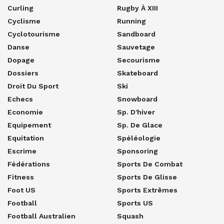
Curling
Rugby À XIII
Cyclisme
Running
Cyclotourisme
Sandboard
Danse
Sauvetage
Dopage
Secourisme
Dossiers
Skateboard
Droit Du Sport
Ski
Echecs
Snowboard
Economie
Sp. D'hiver
Equipement
Sp. De Glace
Equitation
Spéléologie
Escrime
Sponsoring
Fédérations
Sports De Combat
Fitness
Sports De Glisse
Foot US
Sports Extrêmes
Football
Sports US
Football Australien
Squash