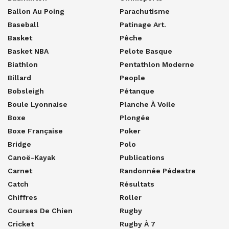
Ballon Au Poing
Parachutisme
Baseball
Patinage Art.
Basket
Pêche
Basket NBA
Pelote Basque
Biathlon
Pentathlon Moderne
Billard
People
Bobsleigh
Pétanque
Boule Lyonnaise
Planche À Voile
Boxe
Plongée
Boxe Française
Poker
Bridge
Polo
Canoë-Kayak
Publications
Carnet
Randonnée Pédestre
Catch
Résultats
Chiffres
Roller
Courses De Chien
Rugby
Cricket
Rugby À 7