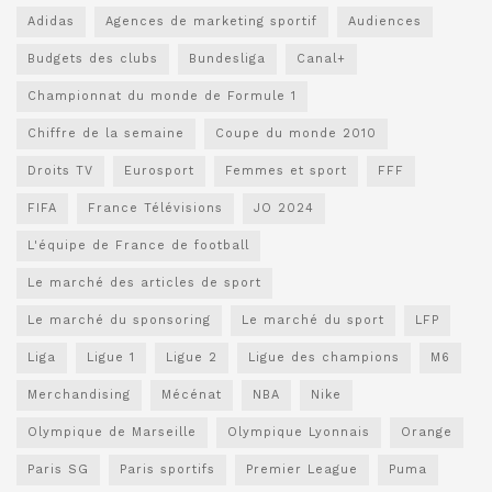
Adidas
Agences de marketing sportif
Audiences
Budgets des clubs
Bundesliga
Canal+
Championnat du monde de Formule 1
Chiffre de la semaine
Coupe du monde 2010
Droits TV
Eurosport
Femmes et sport
FFF
FIFA
France Télévisions
JO 2024
L'équipe de France de football
Le marché des articles de sport
Le marché du sponsoring
Le marché du sport
LFP
Liga
Ligue 1
Ligue 2
Ligue des champions
M6
Merchandising
Mécénat
NBA
Nike
Olympique de Marseille
Olympique Lyonnais
Orange
Paris SG
Paris sportifs
Premier League
Puma