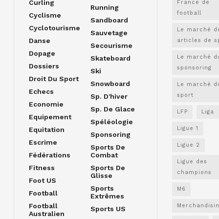
Curling
France de
Running
football
Cyclisme
Sandboard
Cyclotourisme
Le marché d
Sauvetage
Danse
articles de s
Secourisme
Dopage
Le marché d
Skateboard
Dossiers
sponsoring
Ski
Droit Du Sport
Snowboard
Le marché d
Echecs
sport
Sp. D'hiver
Economie
Sp. De Glace
LFP
Liga
Equipement
Spéléologie
Ligue 1
Equitation
Sponsoring
Escrime
Ligue 2
Sports De
Fédérations
Combat
Ligue des
Fitness
Sports De
champions
Glisse
Foot US
Sports
M6
Football
Extrêmes
Football
Merchandisi
Sports US
Australien