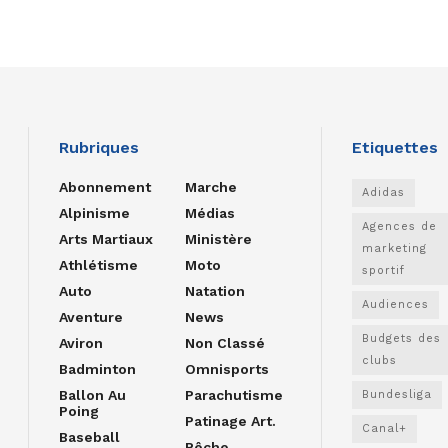
Rubriques
Etiquettes
Abonnement
Marche
Adidas
Alpinisme
Médias
Agences de
Arts Martiaux
Ministère
marketing
Athlétisme
Moto
sportif
Auto
Natation
Audiences
Aventure
News
Budgets des
Aviron
Non Classé
clubs
Badminton
Omnisports
Ballon Au
Parachutisme
Bundesliga
Poing
Patinage Art.
Canal+
Baseball
Pêche