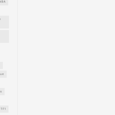
NBA
e
s
gue
os
TF1