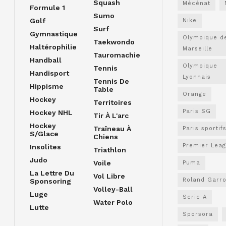
Squash
Mécénat
Formule 1
Sumo
Golf
Nike
Surf
Gymnastique
Olympique d
Taekwondo
Haltérophilie
Marseille
Tauromachie
Handball
Olympique
Tennis
Handisport
Lyonnais
Tennis De
Hippisme
Table
Orange
Hockey
Territoires
Paris SG
Hockey NHL
Tir À L'arc
Hockey
Traîneau À
Paris sportif
S/glace
Chiens
Premier Lea
Insolites
Triathlon
Judo
Voile
Puma
La Lettre Du
Vol Libre
Roland Garr
Sponsoring
Volley-Ball
Luge
Serie A
Water Polo
Lutte
Sporsora