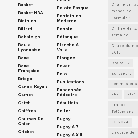
Basket
Championnat
Pelote Basque
monde de
Basket NBA
Pentathlon
Formule 1
Biathlon
Moderne
Billard
People
Chiffre de la
semaine
Bobsleigh
Pétanque
Boule
Planche À
Coupe du m
Lyonnaise
Voile
2010
Boxe
Plongée
Droits TV
Boxe
Poker
Française
Polo
Eurosport
Bridge
Publications
Femmes et s
Canoë-Kayak
Randonnée
Carnet
Pédestre
FFF
FIFA
Catch
Résultats
France
Chiffres
Roller
Télévisions
Courses De
Rugby
JO 2024
Chien
Rugby À 7
Cricket
L'équipe de
Rugby À XIII