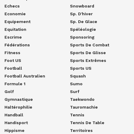
Echecs
Snowboard
Economie
Sp. D'hiver
Equipement
Sp. De Glace
Equitation
Spéléologie
Escrime
Sponsoring
Fédérations
Sports De Combat
Fitness
Sports De Glisse
Foot US
Sports Extrêmes
Football
Sports US
Football Australien
Squash
Formule 1
Sumo
Golf
Surf
Gymnastique
Taekwondo
Haltérophilie
Tauromachie
Handball
Tennis
Handisport
Tennis De Table
Hippisme
Territoires