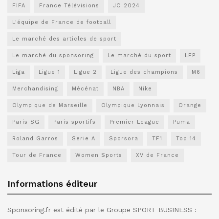
FIFA
France Télévisions
JO 2024
L'équipe de France de football
Le marché des articles de sport
Le marché du sponsoring
Le marché du sport
LFP
Liga
Ligue 1
Ligue 2
Ligue des champions
M6
Merchandising
Mécénat
NBA
Nike
Olympique de Marseille
Olympique Lyonnais
Orange
Paris SG
Paris sportifs
Premier League
Puma
Roland Garros
Serie A
Sporsora
TF1
Top 14
Tour de France
Women Sports
XV de France
Informations éditeur
Sponsoring.fr est édité par le Groupe SPORT BUSINESS :