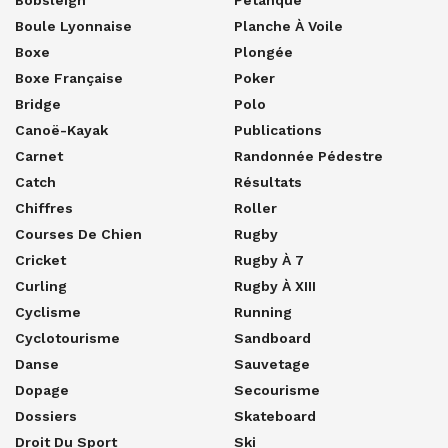
Boule Lyonnaise
Planche À Voile
Boxe
Plongée
Boxe Française
Poker
Bridge
Polo
Canoë-Kayak
Publications
Carnet
Randonnée Pédestre
Catch
Résultats
Chiffres
Roller
Courses De Chien
Rugby
Cricket
Rugby À 7
Curling
Rugby À XIII
Cyclisme
Running
Cyclotourisme
Sandboard
Danse
Sauvetage
Dopage
Secourisme
Dossiers
Skateboard
Droit Du Sport
Ski