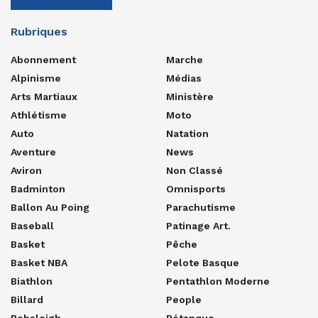
Rubriques
Abonnement
Marche
Alpinisme
Médias
Arts Martiaux
Ministère
Athlétisme
Moto
Auto
Natation
Aventure
News
Aviron
Non Classé
Badminton
Omnisports
Ballon Au Poing
Parachutisme
Baseball
Patinage Art.
Basket
Pêche
Basket NBA
Pelote Basque
Biathlon
Pentathlon Moderne
Billard
People
Bobsleigh
Pétanque