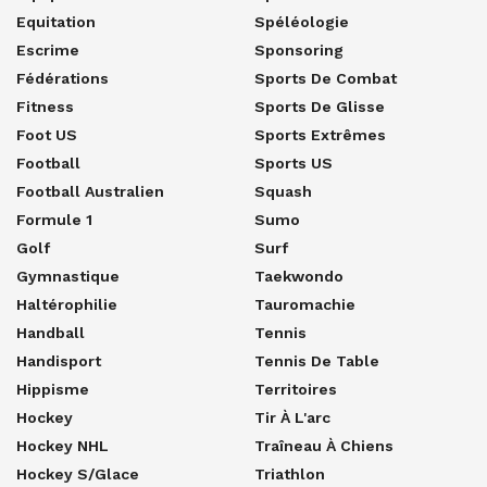
Equitation
Spéléologie
Escrime
Sponsoring
Fédérations
Sports De Combat
Fitness
Sports De Glisse
Foot US
Sports Extrêmes
Football
Sports US
Football Australien
Squash
Formule 1
Sumo
Golf
Surf
Gymnastique
Taekwondo
Haltérophilie
Tauromachie
Handball
Tennis
Handisport
Tennis De Table
Hippisme
Territoires
Hockey
Tir À L'arc
Hockey NHL
Traîneau À Chiens
Hockey S/glace
Triathlon