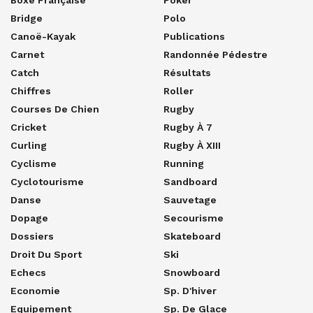
Bridge
Polo
Canoë-Kayak
Publications
Carnet
Randonnée Pédestre
Catch
Résultats
Chiffres
Roller
Courses De Chien
Rugby
Cricket
Rugby À 7
Curling
Rugby À XIII
Cyclisme
Running
Cyclotourisme
Sandboard
Danse
Sauvetage
Dopage
Secourisme
Dossiers
Skateboard
Droit Du Sport
Ski
Echecs
Snowboard
Economie
Sp. D'hiver
Equipement
Sp. De Glace