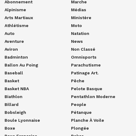
Abonnement
Marche
Alpinisme
Médias
Arts Martiaux
Ministère
Athlétisme
Moto
Auto
Natation
Aventure
News
Aviron
Non Classé
Badminton
Omnisports
Ballon Au Poing
Parachutisme
Baseball
Patinage Art.
Basket
Pêche
Basket NBA
Pelote Basque
Biathlon
Pentathlon Moderne
Billard
People
Bobsleigh
Pétanque
Boule Lyonnaise
Planche À Voile
Boxe
Plongée
Boxe Française
Poker