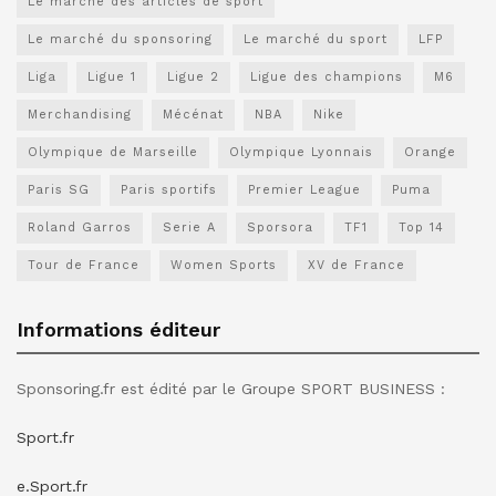
Le marché des articles de sport
Le marché du sponsoring
Le marché du sport
LFP
Liga
Ligue 1
Ligue 2
Ligue des champions
M6
Merchandising
Mécénat
NBA
Nike
Olympique de Marseille
Olympique Lyonnais
Orange
Paris SG
Paris sportifs
Premier League
Puma
Roland Garros
Serie A
Sporsora
TF1
Top 14
Tour de France
Women Sports
XV de France
Informations éditeur
Sponsoring.fr est édité par le Groupe SPORT BUSINESS :
Sport.fr
e.Sport.fr