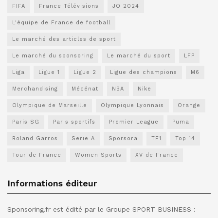
FIFA
France Télévisions
JO 2024
L'équipe de France de football
Le marché des articles de sport
Le marché du sponsoring
Le marché du sport
LFP
Liga
Ligue 1
Ligue 2
Ligue des champions
M6
Merchandising
Mécénat
NBA
Nike
Olympique de Marseille
Olympique Lyonnais
Orange
Paris SG
Paris sportifs
Premier League
Puma
Roland Garros
Serie A
Sporsora
TF1
Top 14
Tour de France
Women Sports
XV de France
Informations éditeur
Sponsoring.fr est édité par le Groupe SPORT BUSINESS :