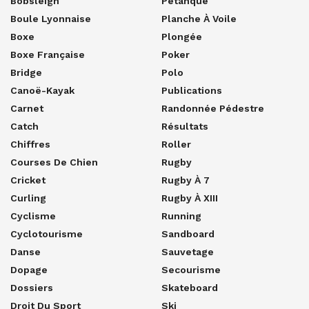
Bobsleigh
Pétanque
Boule Lyonnaise
Planche À Voile
Boxe
Plongée
Boxe Française
Poker
Bridge
Polo
Canoë-Kayak
Publications
Carnet
Randonnée Pédestre
Catch
Résultats
Chiffres
Roller
Courses De Chien
Rugby
Cricket
Rugby À 7
Curling
Rugby À XIII
Cyclisme
Running
Cyclotourisme
Sandboard
Danse
Sauvetage
Dopage
Secourisme
Dossiers
Skateboard
Droit Du Sport
Ski