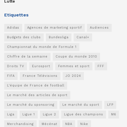
Lutte
Etiquettes
Adidas
Agences de marketing sportif
Audiences
Budgets des clubs
Bundesliga
Canal+
Championnat du monde de Formule 1
Chiffre de la semaine
Coupe du monde 2010
Droits TV
Eurosport
Femmes et sport
FFF
FIFA
France Télévisions
JO 2024
L'équipe de France de football
Le marché des articles de sport
Le marché du sponsoring
Le marché du sport
LFP
Liga
Ligue 1
Ligue 2
Ligue des champions
M6
Merchandising
Mécénat
NBA
Nike