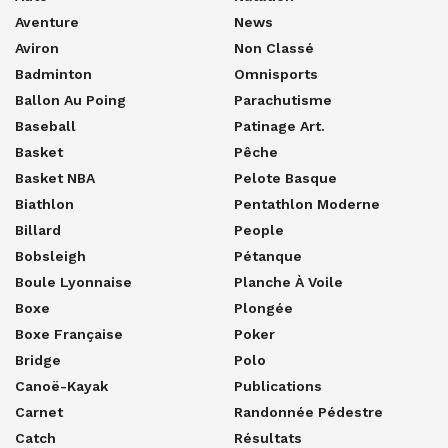
Aventure
News
Aviron
Non Classé
Badminton
Omnisports
Ballon Au Poing
Parachutisme
Baseball
Patinage Art.
Basket
Pêche
Basket NBA
Pelote Basque
Biathlon
Pentathlon Moderne
Billard
People
Bobsleigh
Pétanque
Boule Lyonnaise
Planche À Voile
Boxe
Plongée
Boxe Française
Poker
Bridge
Polo
Canoë-Kayak
Publications
Carnet
Randonnée Pédestre
Catch
Résultats