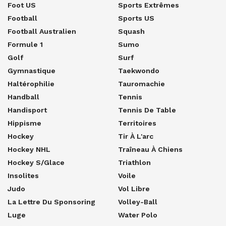
Foot US
Sports Extrêmes
Football
Sports US
Football Australien
Squash
Formule 1
Sumo
Golf
Surf
Gymnastique
Taekwondo
Haltérophilie
Tauromachie
Handball
Tennis
Handisport
Tennis De Table
Hippisme
Territoires
Hockey
Tir À L'arc
Hockey NHL
Traîneau À Chiens
Hockey S/glace
Triathlon
Insolites
Voile
Judo
Vol Libre
La Lettre Du Sponsoring
Volley-Ball
Luge
Water Polo