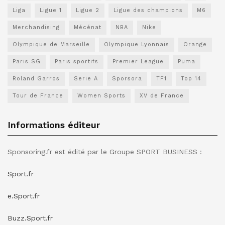
Liga
Ligue 1
Ligue 2
Ligue des champions
M6
Merchandising
Mécénat
NBA
Nike
Olympique de Marseille
Olympique Lyonnais
Orange
Paris SG
Paris sportifs
Premier League
Puma
Roland Garros
Serie A
Sporsora
TF1
Top 14
Tour de France
Women Sports
XV de France
Informations éditeur
Sponsoring.fr est édité par le Groupe SPORT BUSINESS :
Sport.fr
e.Sport.fr
Buzz.Sport.fr