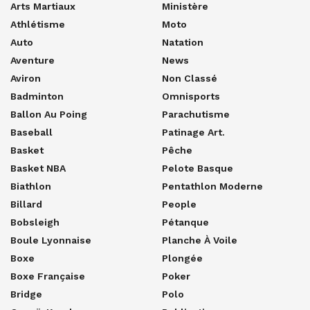
Arts Martiaux
Ministère
Athlétisme
Moto
Auto
Natation
Aventure
News
Aviron
Non Classé
Badminton
Omnisports
Ballon Au Poing
Parachutisme
Baseball
Patinage Art.
Basket
Pêche
Basket NBA
Pelote Basque
Biathlon
Pentathlon Moderne
Billard
People
Bobsleigh
Pétanque
Boule Lyonnaise
Planche À Voile
Boxe
Plongée
Boxe Française
Poker
Bridge
Polo