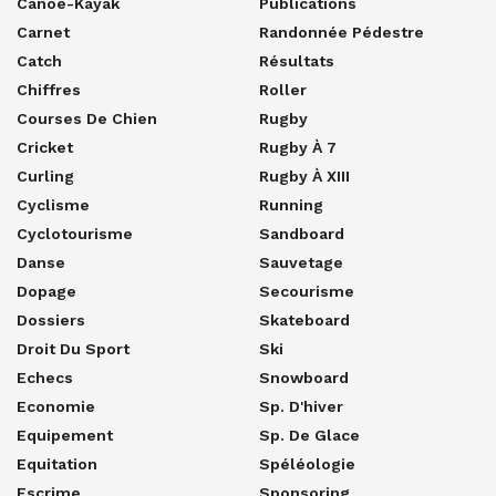
Canoë-Kayak
Publications
Carnet
Randonnée Pédestre
Catch
Résultats
Chiffres
Roller
Courses De Chien
Rugby
Cricket
Rugby À 7
Curling
Rugby À XIII
Cyclisme
Running
Cyclotourisme
Sandboard
Danse
Sauvetage
Dopage
Secourisme
Dossiers
Skateboard
Droit Du Sport
Ski
Echecs
Snowboard
Economie
Sp. D'hiver
Equipement
Sp. De Glace
Equitation
Spéléologie
Escrime
Sponsoring