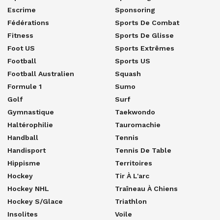
Escrime
Sponsoring
Fédérations
Sports De Combat
Fitness
Sports De Glisse
Foot US
Sports Extrêmes
Football
Sports US
Football Australien
Squash
Formule 1
Sumo
Golf
Surf
Gymnastique
Taekwondo
Haltérophilie
Tauromachie
Handball
Tennis
Handisport
Tennis De Table
Hippisme
Territoires
Hockey
Tir À L'arc
Hockey NHL
Traîneau À Chiens
Hockey S/glace
Triathlon
Insolites
Voile