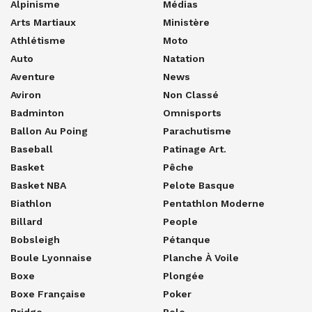
Alpinisme
Médias
Arts Martiaux
Ministère
Athlétisme
Moto
Auto
Natation
Aventure
News
Aviron
Non Classé
Badminton
Omnisports
Ballon Au Poing
Parachutisme
Baseball
Patinage Art.
Basket
Pêche
Basket NBA
Pelote Basque
Biathlon
Pentathlon Moderne
Billard
People
Bobsleigh
Pétanque
Boule Lyonnaise
Planche À Voile
Boxe
Plongée
Boxe Française
Poker
Bridge
Polo