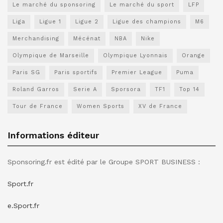
Le marché du sponsoring
Le marché du sport
LFP
Liga
Ligue 1
Ligue 2
Ligue des champions
M6
Merchandising
Mécénat
NBA
Nike
Olympique de Marseille
Olympique Lyonnais
Orange
Paris SG
Paris sportifs
Premier League
Puma
Roland Garros
Serie A
Sporsora
TF1
Top 14
Tour de France
Women Sports
XV de France
Informations éditeur
Sponsoring.fr est édité par le Groupe SPORT BUSINESS :
Sport.fr
e.Sport.fr