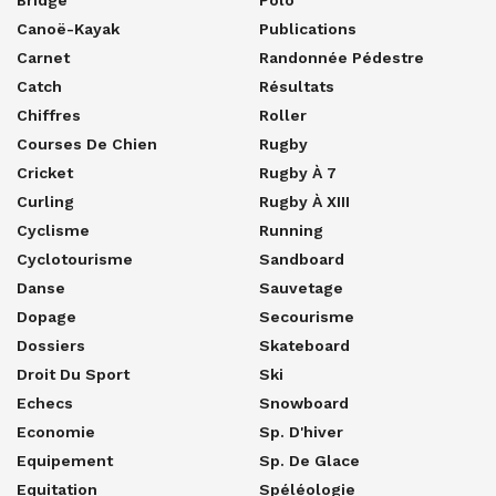
Canoë-Kayak
Publications
Carnet
Randonnée Pédestre
Catch
Résultats
Chiffres
Roller
Courses De Chien
Rugby
Cricket
Rugby À 7
Curling
Rugby À XIII
Cyclisme
Running
Cyclotourisme
Sandboard
Danse
Sauvetage
Dopage
Secourisme
Dossiers
Skateboard
Droit Du Sport
Ski
Echecs
Snowboard
Economie
Sp. D'hiver
Equipement
Sp. De Glace
Equitation
Spéléologie