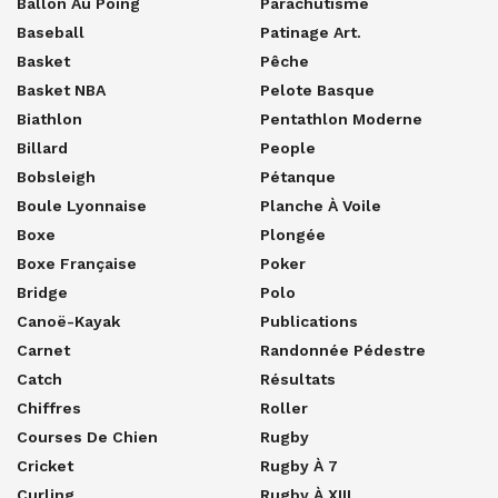
Ballon Au Poing
Parachutisme
Baseball
Patinage Art.
Basket
Pêche
Basket NBA
Pelote Basque
Biathlon
Pentathlon Moderne
Billard
People
Bobsleigh
Pétanque
Boule Lyonnaise
Planche À Voile
Boxe
Plongée
Boxe Française
Poker
Bridge
Polo
Canoë-Kayak
Publications
Carnet
Randonnée Pédestre
Catch
Résultats
Chiffres
Roller
Courses De Chien
Rugby
Cricket
Rugby À 7
Curling
Rugby À XIII