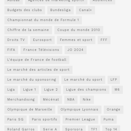
Adidas
Agences de marketing sportif
Audiences
Budgets des clubs
Bundesliga
Canal+
Championnat du monde de Formule 1
Chiffre de la semaine
Coupe du monde 2010
Droits TV
Eurosport
Femmes et sport
FFF
FIFA
France Télévisions
JO 2024
L'équipe de France de football
Le marché des articles de sport
Le marché du sponsoring
Le marché du sport
LFP
Liga
Ligue 1
Ligue 2
Ligue des champions
M6
Merchandising
Mécénat
NBA
Nike
Olympique de Marseille
Olympique Lyonnais
Orange
Paris SG
Paris sportifs
Premier League
Puma
Roland Garros
Serie A
Sporsora
TF1
Top 14