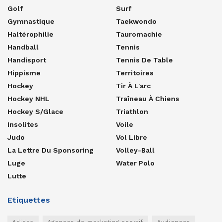
Golf
Surf
Gymnastique
Taekwondo
Haltérophilie
Tauromachie
Handball
Tennis
Handisport
Tennis De Table
Hippisme
Territoires
Hockey
Tir À L'arc
Hockey NHL
Traîneau À Chiens
Hockey S/glace
Triathlon
Insolites
Voile
Judo
Vol Libre
La Lettre Du Sponsoring
Volley-Ball
Luge
Water Polo
Lutte
Etiquettes