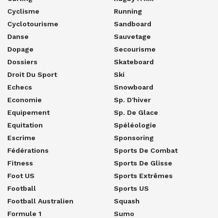
Cyclisme
Running
Cyclotourisme
Sandboard
Danse
Sauvetage
Dopage
Secourisme
Dossiers
Skateboard
Droit Du Sport
Ski
Echecs
Snowboard
Economie
Sp. D'hiver
Equipement
Sp. De Glace
Equitation
Spéléologie
Escrime
Sponsoring
Fédérations
Sports De Combat
Fitness
Sports De Glisse
Foot US
Sports Extrêmes
Football
Sports US
Football Australien
Squash
Formule 1
Sumo