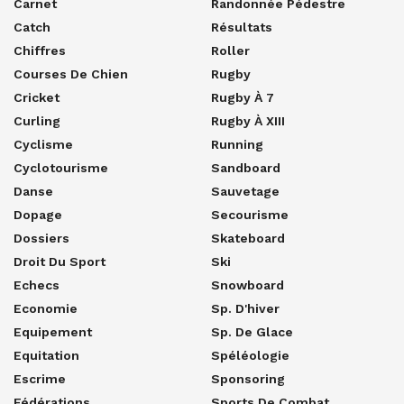
Carnet
Randonnée Pédestre
Catch
Résultats
Chiffres
Roller
Courses De Chien
Rugby
Cricket
Rugby À 7
Curling
Rugby À XIII
Cyclisme
Running
Cyclotourisme
Sandboard
Danse
Sauvetage
Dopage
Secourisme
Dossiers
Skateboard
Droit Du Sport
Ski
Echecs
Snowboard
Economie
Sp. D'hiver
Equipement
Sp. De Glace
Equitation
Spéléologie
Escrime
Sponsoring
Fédérations
Sports De Combat