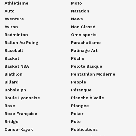
Athlétisme
Moto
Auto
Natation
Aventure
News
Aviron
Non Classé
Badminton
Omnisports
Ballon Au Poing
Parachutisme
Baseball
Patinage Art.
Basket
Pêche
Basket NBA
Pelote Basque
Biathlon
Pentathlon Moderne
Billard
People
Bobsleigh
Pétanque
Boule Lyonnaise
Planche À Voile
Boxe
Plongée
Boxe Française
Poker
Bridge
Polo
Canoë-Kayak
Publications