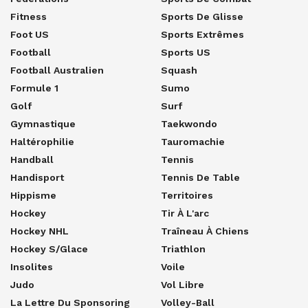
Fitness
Sports De Glisse
Foot US
Sports Extrêmes
Football
Sports US
Football Australien
Squash
Formule 1
Sumo
Golf
Surf
Gymnastique
Taekwondo
Haltérophilie
Tauromachie
Handball
Tennis
Handisport
Tennis De Table
Hippisme
Territoires
Hockey
Tir À L'arc
Hockey NHL
Traîneau À Chiens
Hockey S/glace
Triathlon
Insolites
Voile
Judo
Vol Libre
La Lettre Du Sponsoring
Volley-Ball