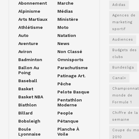
Abonnement
Marche
Adidas
Alpinisme
Médias
Agences de
Arts Martiaux
Ministère
marketing
Athlétisme
Moto
sportif
Auto
Natation
Audiences
Aventure
News
Budgets des
Aviron
Non Classé
clubs
Badminton
Omnisports
Ballon Au
Parachutisme
Bundesliga
Poing
Patinage Art.
Canal+
Baseball
Pêche
Basket
Championnat
Pelote Basque
monde de
Basket NBA
Pentathlon
Formule 1
Biathlon
Moderne
Billard
People
Chiffre de la
semaine
Bobsleigh
Pétanque
Boule
Planche À
Coupe du m
Lyonnaise
Voile
2010