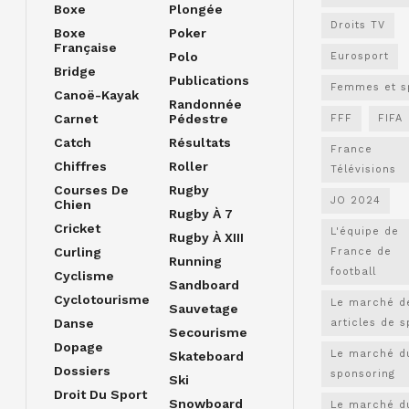
Boxe
Plongée
Droits TV
Boxe
Poker
Française
Polo
Eurosport
Bridge
Publications
Femmes et s
Canoë-Kayak
Randonnée
Carnet
Pédestre
FFF
FIFA
Catch
Résultats
France
Chiffres
Roller
Télévisions
Courses De
Rugby
JO 2024
Chien
Rugby À 7
Cricket
L'équipe de
Rugby À XIII
Curling
France de
Running
football
Cyclisme
Sandboard
Cyclotourisme
Le marché d
Sauvetage
Danse
articles de s
Secourisme
Dopage
Le marché d
Skateboard
Dossiers
sponsoring
Ski
Droit Du Sport
Snowboard
Le marché d