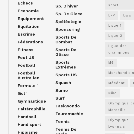
Echecs
sport
Sp. D'hiver
Economie
Sp. De Glace
LFP
Liga
Equipement
Spéléologie
Ligue 1
Equitation
Sponsoring
Escrime
Ligue 2
Sports De
Fédérations
Combat
Ligue des
Fitness
Sports De
champions
Glisse
Foot US
Sports
M6
Football
Extrêmes
Football
Merchandisi
Sports US
Australien
Squash
Mécénat
Formule 1
Sumo
Golf
Nike
Surf
Gymnastique
Olympique d
Taekwondo
Haltérophilie
Marseille
Tauromachie
Handball
Olympique
Tennis
Handisport
Lyonnais
Tennis De
Hippisme
Table