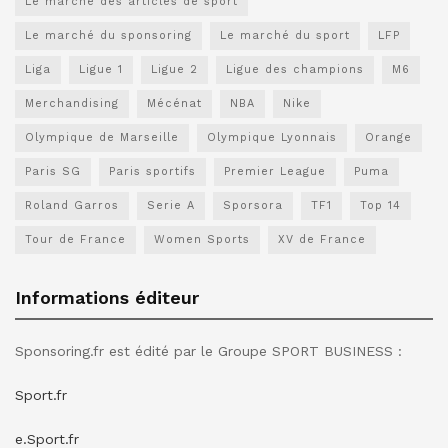
Le marché des articles de sport
Le marché du sponsoring
Le marché du sport
LFP
Liga
Ligue 1
Ligue 2
Ligue des champions
M6
Merchandising
Mécénat
NBA
Nike
Olympique de Marseille
Olympique Lyonnais
Orange
Paris SG
Paris sportifs
Premier League
Puma
Roland Garros
Serie A
Sporsora
TF1
Top 14
Tour de France
Women Sports
XV de France
Informations éditeur
Sponsoring.fr est édité par le Groupe SPORT BUSINESS :
Sport.fr
e.Sport.fr