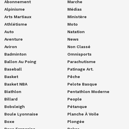
Abonnement
Marche
Alpinisme
Médias
Arts Martiaux
Ministère
Athlétisme
Moto
Auto
Natation
Aventure
News
Aviron
Non Classé
Badminton
Omnisports
Ballon Au Poing
Parachutisme
Baseball
Patinage Art.
Basket
Pêche
Basket NBA
Pelote Basque
Biathlon
Pentathlon Moderne
Billard
People
Bobsleigh
Pétanque
Boule Lyonnaise
Planche À Voile
Boxe
Plongée
Boxe Française
Poker