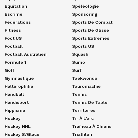
Equitation
Spéléologie
Escrime
Sponsoring
Fédérations
Sports De Combat
Fitness
Sports De Glisse
Foot US
Sports Extrêmes
Football
Sports US
Football Australien
Squash
Formule 1
Sumo
Golf
Surf
Gymnastique
Taekwondo
Haltérophilie
Tauromachie
Handball
Tennis
Handisport
Tennis De Table
Hippisme
Territoires
Hockey
Tir À L'arc
Hockey NHL
Traîneau À Chiens
Hockey S/glace
Triathlon