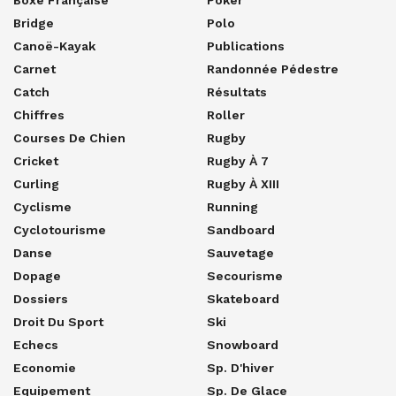
Bridge
Polo
Canoë-Kayak
Publications
Carnet
Randonnée Pédestre
Catch
Résultats
Chiffres
Roller
Courses De Chien
Rugby
Cricket
Rugby À 7
Curling
Rugby À XIII
Cyclisme
Running
Cyclotourisme
Sandboard
Danse
Sauvetage
Dopage
Secourisme
Dossiers
Skateboard
Droit Du Sport
Ski
Echecs
Snowboard
Economie
Sp. D'hiver
Equipement
Sp. De Glace