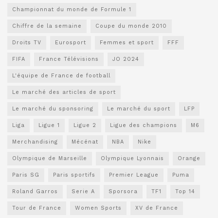
Championnat du monde de Formule 1
Chiffre de la semaine
Coupe du monde 2010
Droits TV
Eurosport
Femmes et sport
FFF
FIFA
France Télévisions
JO 2024
L'équipe de France de football
Le marché des articles de sport
Le marché du sponsoring
Le marché du sport
LFP
Liga
Ligue 1
Ligue 2
Ligue des champions
M6
Merchandising
Mécénat
NBA
Nike
Olympique de Marseille
Olympique Lyonnais
Orange
Paris SG
Paris sportifs
Premier League
Puma
Roland Garros
Serie A
Sporsora
TF1
Top 14
Tour de France
Women Sports
XV de France