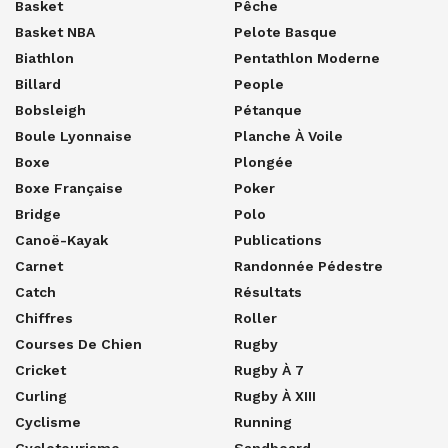
Basket
Pêche
Basket NBA
Pelote Basque
Biathlon
Pentathlon Moderne
Billard
People
Bobsleigh
Pétanque
Boule Lyonnaise
Planche À Voile
Boxe
Plongée
Boxe Française
Poker
Bridge
Polo
Canoë-Kayak
Publications
Carnet
Randonnée Pédestre
Catch
Résultats
Chiffres
Roller
Courses De Chien
Rugby
Cricket
Rugby À 7
Curling
Rugby À XIII
Cyclisme
Running
Cyclotourisme
Sandboard