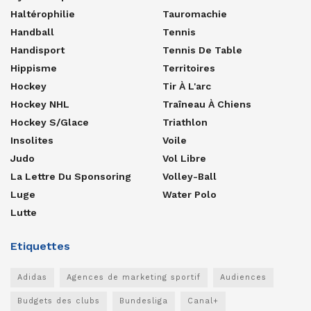
Haltérophilie
Tauromachie
Handball
Tennis
Handisport
Tennis De Table
Hippisme
Territoires
Hockey
Tir À L'arc
Hockey NHL
Traîneau À Chiens
Hockey S/glace
Triathlon
Insolites
Voile
Judo
Vol Libre
La Lettre Du Sponsoring
Volley-Ball
Luge
Water Polo
Lutte
Etiquettes
Adidas
Agences de marketing sportif
Audiences
Budgets des clubs
Bundesliga
Canal+