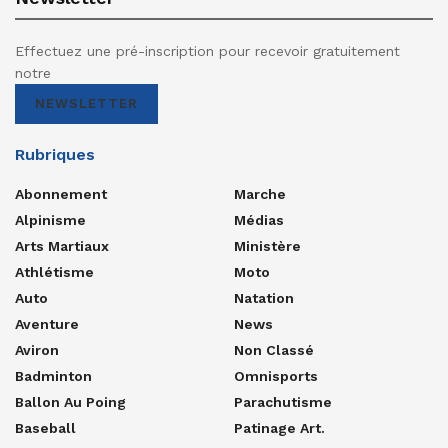
Effectuez une pré-inscription pour recevoir gratuitement
notre
NEWSLETTER
Rubriques
Abonnement
Marche
Alpinisme
Médias
Arts Martiaux
Ministère
Athlétisme
Moto
Auto
Natation
Aventure
News
Aviron
Non Classé
Badminton
Omnisports
Ballon Au Poing
Parachutisme
Baseball
Patinage Art.