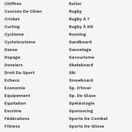
Chiffres
Roller
Courses De Chien
Rugby
Cricket
Rugby À 7
Curling
Rugby À XIII
Cyclisme
Running
Cyclotourisme
Sandboard
Danse
Sauvetage
Dopage
Secourisme
Dossiers
Skateboard
Droit Du Sport
Ski
Echecs
Snowboard
Economie
Sp. D'hiver
Equipement
Sp. De Glace
Equitation
Spéléologie
Escrime
Sponsoring
Fédérations
Sports De Combat
Fitness
Sports De Glisse