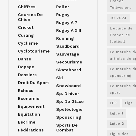
France
Chiffres
Roller
Télévisions
Courses De
Rugby
JO 2024
Chien
Rugby À 7
Cricket
L'équipe de
Rugby À XIII
Curling
France de
Running
football
Cyclisme
Sandboard
Cyclotourisme
Le marché d
Sauvetage
Danse
articles de s
Secourisme
Dopage
Le marché d
Skateboard
Dossiers
sponsoring
Ski
Droit Du Sport
Snowboard
Le marché d
Echecs
sport
Sp. D'hiver
Economie
Sp. De Glace
LFP
Liga
Equipement
Spéléologie
Ligue 1
Equitation
Sponsoring
Escrime
Ligue 2
Sports De
Fédérations
Combat
Ligue des