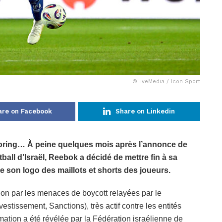
©LiveMedia / Icon Sport
are on Facebook
Share on Linkedin
nsoring… À peine quelques mois après l’annonce de
ball d’Israël, Reebok a décidé de mettre fin à sa
e son logo des maillots et shorts des joueurs.
sion par les menaces de boycott relayées par le
tissement, Sanctions), très actif contre les entités
rmation a été révélée par la Fédération israélienne de