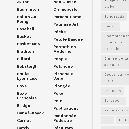
Budgets des
Aviron
Non Classé
clubs
Badminton
Omnisports
Ballon Au
Parachutisme
Bundesliga
Poing
Patinage Art.
Canal+
Baseball
Pêche
Basket
Championnat
Pelote Basque
monde de
Basket NBA
Pentathlon
Formule 1
Biathlon
Moderne
Billard
People
Chiffre de la
semaine
Bobsleigh
Pétanque
Boule
Planche À
Coupe du m
Lyonnaise
Voile
2010
Boxe
Plongée
Droits TV
Boxe
Poker
Française
Polo
Eurosport
Bridge
Publications
Femmes et s
Canoë-Kayak
Randonnée
Carnet
Pédestre
FFF
FIFA
Catch
Résultats