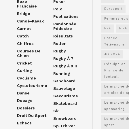
Boxe
Poker
Française
Polo
Eurosport
Bridge
Publications
Femmes et s
Canoë-Kayak
Randonnée
Carnet
Pédestre
FFF
FIFA
Catch
Résultats
France
Chiffres
Roller
Télévisions
Courses De
Rugby
JO 2024
Chien
Rugby À 7
Cricket
L'équipe de
Rugby À XIII
Curling
France de
Running
football
Cyclisme
Sandboard
Cyclotourisme
Le marché d
Sauvetage
Danse
articles de s
Secourisme
Dopage
Le marché d
Skateboard
Dossiers
sponsoring
Ski
Droit Du Sport
Snowboard
Le marché d
Echecs
sport
Sp. D'hiver