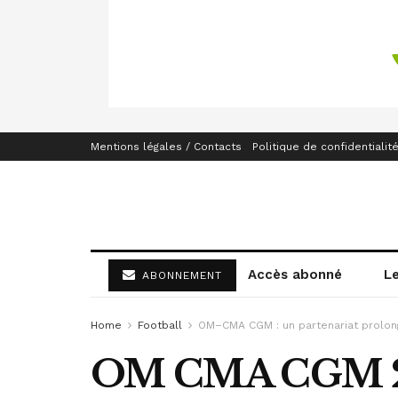
Mentions légales / Contacts
Politique de confidentialit
Accès abonné
L
ABONNEMENT
Home
Football
OM–CMA CGM : un partenariat prolon
OM CMA CGM 