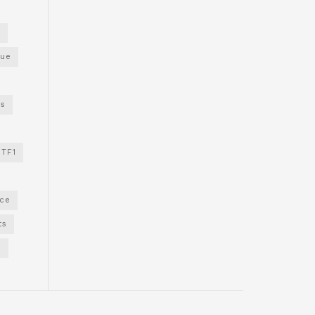
s
gue
os
TF1
nce
ts
e