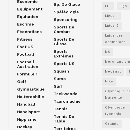
Economie
Sp. De Glace
LFP
Liga
Equipement
Spéléologie
Ligue 1
Equitation
Sponsoring
Escrime
Ligue 2
Sports De
Fédérations
Combat
Ligue des
Fitness
Sports De
champions
Glisse
Foot US
Sports
M6
Football
Extrêmes
Football
Merchandisi
Sports US
Australien
Squash
Mécénat
Formule 1
Sumo
Golf
Nike
Surf
Gymnastique
Olympique d
Taekwondo
Haltérophilie
Marseille
Tauromachie
Handball
Olympique
Tennis
Handisport
Lyonnais
Tennis De
Hippisme
Table
Orange
Hockey
Territoires