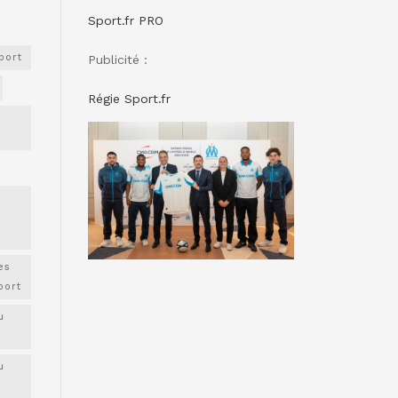
Sport.fr PRO
port
Publicité :
Régie Sport.fr
es
port
u
u