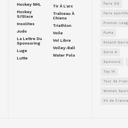
Paris SG
Hockey NHL
Tir À L'arc
Hockey
Traîneau À
Paris sportif
S/glace
Chiens
Premier Lea
Insolites
Triathlon
Judo
Voile
Puma
La Lettre Du
Vol Libre
Roland Garr
Sponsoring
Volley-Ball
Luge
Serie A
Water Polo
Lutte
Sporsora
Top 14
Tour de Fra
Women Spor
XV de Franc