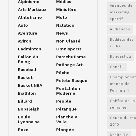
Alpinisme
Médias
Agences de
Arts Martiaux
Ministère
marketing
Athlétisme
Moto
sportif
Auto
Natation
Audiences
Aventure
News
Budgets des
Aviron
Non Classé
clubs
Badminton
Omnisports
Ballon Au
Parachutisme
Bundesliga
Poing
Patinage Art.
Canal+
Baseball
Pêche
Basket
Championnat
Pelote Basque
monde de
Basket NBA
Pentathlon
Formule 1
Biathlon
Moderne
Billard
People
Chiffre de la
semaine
Bobsleigh
Pétanque
Boule
Planche À
Coupe du m
Lyonnaise
Voile
2010
Boxe
Plongée
Droits TV