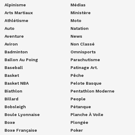
Alpinisme
Médias
Arts Martiaux
Ministère
Athlétisme
Moto
Auto
Natation
Aventure
News
Aviron
Non Classé
Badminton
Omnisports
Ballon Au Poing
Parachutisme
Baseball
Patinage Art.
Basket
Pêche
Basket NBA
Pelote Basque
Biathlon
Pentathlon Moderne
Billard
People
Bobsleigh
Pétanque
Boule Lyonnaise
Planche À Voile
Boxe
Plongée
Boxe Française
Poker