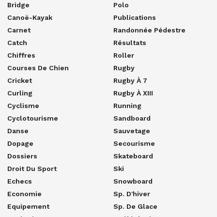
Bridge
Polo
Canoë-Kayak
Publications
Carnet
Randonnée Pédestre
Catch
Résultats
Chiffres
Roller
Courses De Chien
Rugby
Cricket
Rugby À 7
Curling
Rugby À XIII
Cyclisme
Running
Cyclotourisme
Sandboard
Danse
Sauvetage
Dopage
Secourisme
Dossiers
Skateboard
Droit Du Sport
Ski
Echecs
Snowboard
Economie
Sp. D'hiver
Equipement
Sp. De Glace