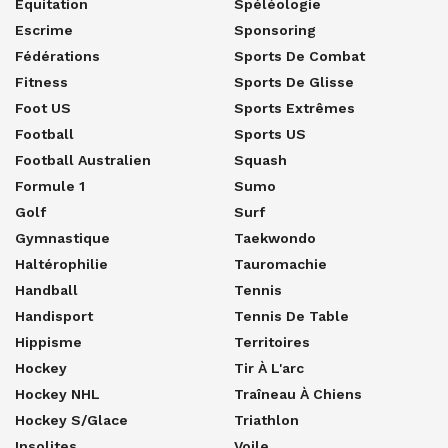
Equitation
Spéléologie
Escrime
Sponsoring
Fédérations
Sports De Combat
Fitness
Sports De Glisse
Foot US
Sports Extrêmes
Football
Sports US
Football Australien
Squash
Formule 1
Sumo
Golf
Surf
Gymnastique
Taekwondo
Haltérophilie
Tauromachie
Handball
Tennis
Handisport
Tennis De Table
Hippisme
Territoires
Hockey
Tir À L'arc
Hockey NHL
Traîneau À Chiens
Hockey S/glace
Triathlon
Insolites
Voile