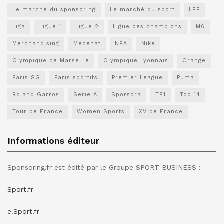
Le marché du sponsoring
Le marché du sport
LFP
Liga
Ligue 1
Ligue 2
Ligue des champions
M6
Merchandising
Mécénat
NBA
Nike
Olympique de Marseille
Olympique Lyonnais
Orange
Paris SG
Paris sportifs
Premier League
Puma
Roland Garros
Serie A
Sporsora
TF1
Top 14
Tour de France
Women Sports
XV de France
Informations éditeur
Sponsoring.fr est édité par le Groupe SPORT BUSINESS :
Sport.fr
e.Sport.fr